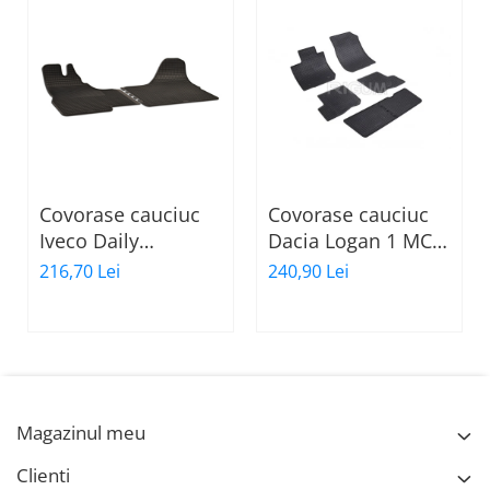
Covorase cauciuc
Covorase cauciuc
Iveco Daily
Dacia Logan 1 MCV,
generatiile III-IV-V
2007-2013, Rigum
216,70 Lei
240,90 Lei
2000-06.2014,
(cu 7 locuri)
Gumarny Zubri
Cehia (fata)
Magazinul meu
Clienti