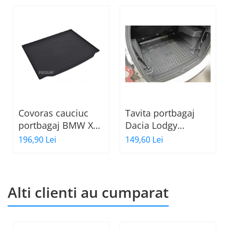
Covoras cauciuc
Tavita portbagaj
portbagaj BMW X3
Dacia Lodgy
G01, 11.2017-
fabricatie 07.2012 -
196,90 Lei
149,60 Lei
prezent, Rigum RKK
prezent (7 locuri)
Cehia
Alti clienti au cumparat