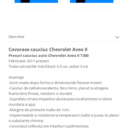
Descriere
Covorase cauciuc Chevrolet Aveo II
Presuri cauciuc auto Chevrolet Aveo II T300
Fabricatie: 2011-prezent
Toate caroseriile: hatchback 3-5 usi, sedan 4 usi
Avantaje:
-Sunt create dupa forma si dimensiunile fiecarei masini;
-Cauciuc de calitate excelenta, fara miros, placut la atingere,
foarte bine finisat, rezistent si durabil;
-Suprafata striata impiedica alunecarea incaltamintei si retine
murdaria si apa;
-Margine de protectie inalta de 1cm;
-Impermeabile si rezistente la temperaturi inalte si joase, la uleiuri
si substante chimice;
-Covorasul soferului are intarituri suplimentare;