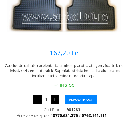
167,20 Lei
Cauciuc de calitate excelenta, fara miros, placut la atingere, foarte bine
finisat, rezistent si durabil; -Suprafata striata impiedica alunecarea
incaltamintei si retine murdaria si apa;
IN STOC
ADAUGA IN COS
Cod Produs:
901283
Ai nevoie de ajutor?
0770.631.375
/
0762.141.111