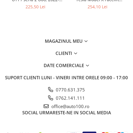
prezent, fixare cu scai la
01.2021-prezent, randurile
225,50 Lei
254,10 Lei
sofer, Gumarny Zubri Cehia
2-3 la masini cu 5/7 locuri,
Aristar
MAGAZINUL MEU
CLIENTI
DATE COMERCIALE
SUPORT CLIENTI
LUNI - VINERI INTRE ORELE 09:00 - 17:00
0770.631.375
0762.141.111
office@auto100.ro
SOCIAL
URMARESTE-NE IN SOCIAL MEDIA