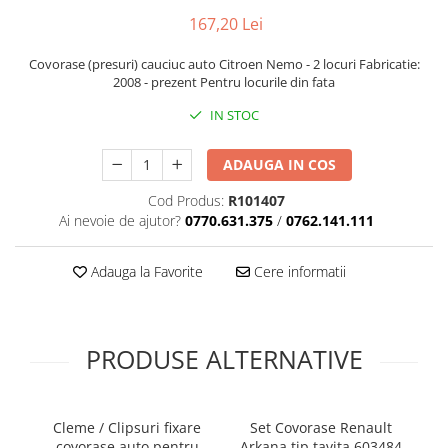
167,20 Lei
Covorase (presuri) cauciuc auto Citroen Nemo - 2 locuri Fabricatie:
2008 - prezent Pentru locurile din fata
IN STOC
ADAUGA IN COS
Cod Produs:
R101407
Ai nevoie de ajutor?
0770.631.375
/
0762.141.111
Adauga la Favorite
Cere informatii
PRODUSE ALTERNATIVE
Cleme / Clipsuri fixare
Set Covorase Renault
covorase auto pentru
Arkana tip tavita 603484
ta