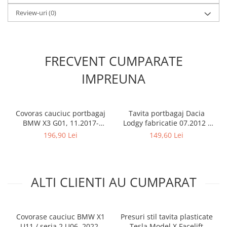
Review-uri
(0)
FRECVENT CUMPARATE
IMPREUNA
Covoras cauciuc portbagaj
Tavita portbagaj Dacia
BMW X3 G01, 11.2017-
Lodgy fabricatie 07.2012 -
prezent, Rigum RKK Cehia
prezent (7 locuri)
196,90 Lei
149,60 Lei
ALTI CLIENTI AU CUMPARAT
Covorase cauciuc BMW X1
Presuri stil tavita plasticate
U11 / seria 2 U06, 2022-
Tesla Model X Facelift