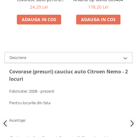
Renault / Nissan
I
24,20 Lei
178,20 Lei
ADAUGA IN COS
ADAUGA IN COS
Descriere
Covorase (presuri) cauciuc auto Citroen Nemo - 2
locuri
Fabricatie: 2008 - prezent
Pentru locurile din fata
Avantaje: