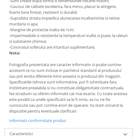
-Sunt create dupa forma si dimensiunile fiecarei masini;
-Cauciuc de calitate excelenta, fara miros, placut la atingere,
foarte bine finisat, rezistent si durabil;
-Suprafata striata impiedica alunecarea incaltamintei si retine
murdaria si apa;
-Margine de protectie inalta de 1cm;
-Impermeabile si rezistente la temperaturi inalte si joase, la uleiuri
si substante chimice;
-Covorasul soferului are intarituri suplimentare;
Nota:
Fotografia prezentata are caracter informativ si poate contine
accesorii ce nu sunt incluse in pachetul standard al produsului
sau pot exista diferente intre aceasta si produsul din magazin.
Specificatiile tehnice sunt informative, pot fi schimbate fara
instiintare prealabila si nu constituie obligativitate contractuala.
Ne straduim sa oferim informatii cat mai exacte. Cu toate acestea
este posibil ca unele specificatii sa le fi omis, sa nu ne fie
cunoscute sau pot contine erori de operare. Va stam oricand la
dispozitie pentru eventuale clarificari.
Informatii conformitate produs
Caracteristici