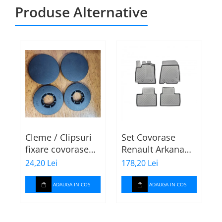
Produse Alternative
Cleme / Clipsuri
Set Covorase
fixare covorase
Renault Arkana
t
auto pentru
tip tavita 603484
24,20 Lei
178,20 Lei
1
Renault / Nissan
P
ADAUGA IN COS
ADAUGA IN COS