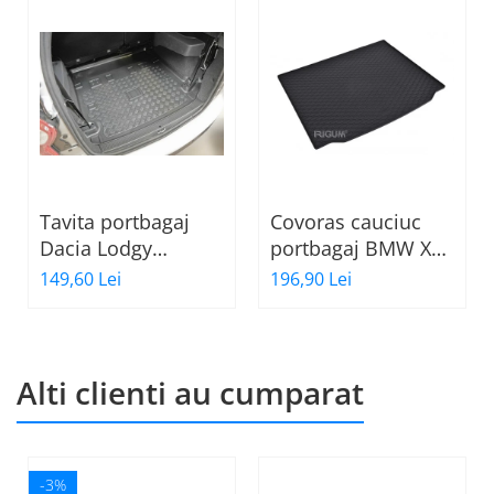
Tavita portbagaj
Covoras cauciuc
Dacia Lodgy
portbagaj BMW X3
fabricatie 07.2012 -
G01, 11.2017-
149,60 Lei
196,90 Lei
prezent (7 locuri)
prezent, Rigum RKK
Cehia
Alti clienti au cumparat
-3%