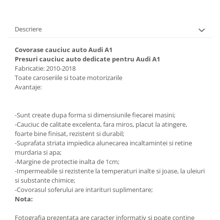
Descriere
Covorase cauciuc auto Audi A1
Presuri cauciuc auto dedicate pentru Audi A1
Fabricatie: 2010-2018
Toate caroseriile si toate motorizarile
Avantaje:
-Sunt create dupa forma si dimensiunile fiecarei masini;
-Cauciuc de calitate excelenta, fara miros, placut la atingere,
foarte bine finisat, rezistent si durabil;
-Suprafata striata impiedica alunecarea incaltamintei si retine
murdaria si apa;
-Margine de protectie inalta de 1cm;
-Impermeabile si rezistente la temperaturi inalte si joase, la uleiuri
si substante chimice;
-Covorasul soferului are intarituri suplimentare;
Nota:
Fotografia prezentata are caracter informativ si poate contine