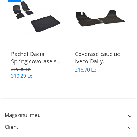
Pachet Dacia
Covorase cauciuc
Spring covorase si
Iveco Daily
tava portbagaj
generatiile III-IV-V
319,00 Lei
216,70 Lei
cauciuc Rigum
2000-06.2014,
310,20 Lei
Gumarny Zubri
Cehia (fata)
Magazinul meu
Clienti