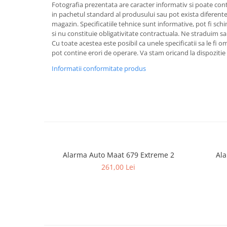
Fotografia prezentata are caracter informativ si poate cont
Lumini ambientale
in pachetul standard al produsului sau pot exista diferente
magazin. Specificatiile tehnice sunt informative, pot fi schi
si nu constituie obligativitate contractuala. Ne straduim sa
Cu toate acestea este posibil ca unele specificatii sa le fi 
pot contine erori de operare. Va stam oricand la dispozitie 
Informatii conformitate produs
Alarma Auto Maat 679 Extreme 2
Ala
261,00 Lei