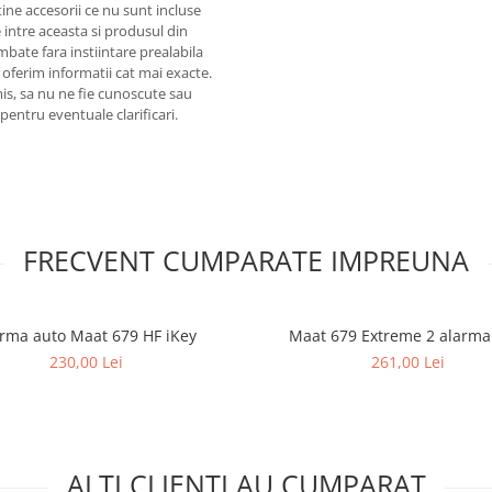
ine accesorii ce nu sunt incluse
 intre aceasta si produsul din
mbate fara instiintare prealabila
 oferim informatii cat mai exacte.
omis, sa nu ne fie cunoscute sau
pentru eventuale clarificari.
FRECVENT CUMPARATE IMPREUNA
rma auto Maat 679 HF iKey
Maat 679 Extreme 2 alarma
230,00 Lei
261,00 Lei
ALTI CLIENTI AU CUMPARAT