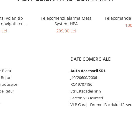
zi volan tip
Telecomenzi alarma Meta
Telecomanda 
 navigatii cu
System HPA
100
y1 si key2
 Lei
209,00 Lei
DATE COMERCIALE
 Plata
Auto Accesorii SRL
e Retur
J40/20600/2006
Produselor
RO19707186
de Retur
Str Estacadei nr. 9
Sector 6, Bucuresti
L
VLP Garaj - Drumul Bacriului 12, sec