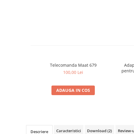
Cupla radio aftermarket
Cupla radio OEM
Inele boxe auto
Rame radio 1DIN
Rame radio 2DIN
Car Audio
Amplificatoare
Telecomanda Maat 679
Adap
CD Playere Auto
pentru
100,00 Lei
Conectori Difuzoare
Difuzoare, boxe auto coaxiale
ADAUGA IN COS
Difuzoare-Sisteme / Componente
Insonorizant Auto
Vibro absorbant
Sigurante
Subwoofer
Caracteristici
Download (2)
Review-
Descriere