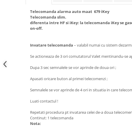
Electrice, Electronice Auto
Telecomanda alarma auto maat 679 iKey
Accesorii alarme auto
Telecomanda slim.
Alarme auto Alarme masina
diferenta intre HF si iKey: la telecomanda iKey se gas
on-off.
Detectoare Radar
Senzori parcare auto
Invatare telecomanda
– valabil numai cu sistem dezar
Echipamente atelier
Se actioneaza de 3 ori comutatorul Valet mentinandu-se ap
Consumabile Service
Instrumente Atelier
Dupa 3 sec semnalele se vor aprinde de doua ori ;
Set clipsuri auto de plastic
Apasati oricare buton al primei telecomenzi ;
Piese si accesorii
Semnalele se vor aprinde de 4 ori in situatia in care tele
Amortizoare hayon
Luati contactul !
Accesorii auto
Incalzire scaune
Repetati procedura pt invatarea celei de-a doua telecomen
Continut: 1 telecomanda
Stergatoare auto
Nota:
Paravanturi auto