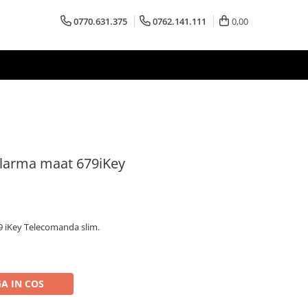
0770.631.375
0762.141.111
0,00
larma maat 679iKey
 iKey Telecomanda slim.
A IN COS