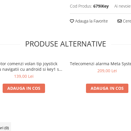
Cod Produs:
679iKey
Ai nevoie
Adauga la Favorite
Cere 
PRODUSE ALTERNATIVE
tor comenzi volan tip joystick
Telecomenzi alarma Meta Sys
 navigatii cu android si key1 si
209,00 Lei
key2
139,00 Lei
ADAUGA IN COS
ADAUGA IN COS
uri
(0)