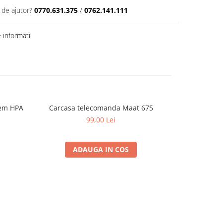
 de ajutor?
0770.631.375
/
0762.141.111
informatii
tem HPA
Carcasa telecomanda Maat 675
BRI
99,00 Lei
ADAUGA IN COS
A