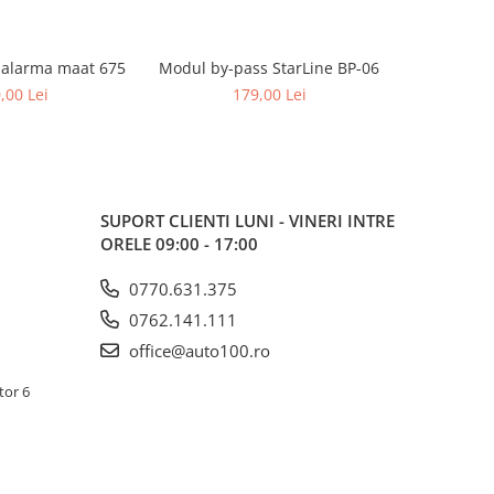
alarma maat 675
Modul by-pass StarLine BP-06
StarLine 
,00 Lei
179,00 Lei
SUPORT CLIENTI
LUNI - VINERI INTRE
ORELE 09:00 - 17:00
0770.631.375
0762.141.111
office@auto100.ro
tor 6