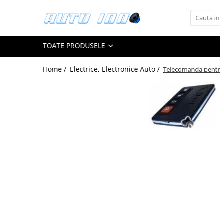
Toate Produsele
TOATE PRODUSELE
Montaj Sisteme Audio Auto
Accesorii interior
Home /
Electrice, Electronice Auto /
Telecomanda pentr
Covorase auto mocheta
Covorase cauciuc auto dedicate
Huse scaun auto dedicate
Odorizant Auto
Plase portbagaj
Tavite portbagaj auto
Pachete Audio
Accesorii Sisteme Audio
Conectica
Cupla carkit