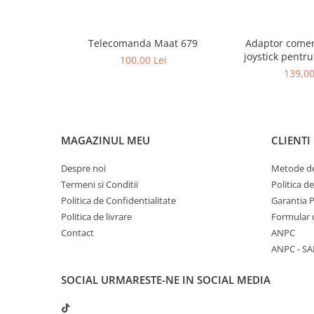
Telecomanda Maat 679
Adaptor comen
joystick pentru
100,00 Lei
android si ke
139,00
MAGAZINUL MEU
CLIENTI
Despre noi
Metode de
Termeni si Conditii
Politica d
Politica de Confidentialitate
Garantia 
Politica de livrare
Formular 
Contact
ANPC
ANPC - SA
SOCIAL
URMARESTE-NE IN SOCIAL MEDIA