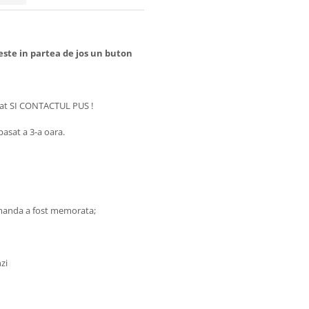
este in partea de jos un buton
mat SI CONTACTUL PUS !
asat a 3-a oara.
comanda a fost memorata;
zi