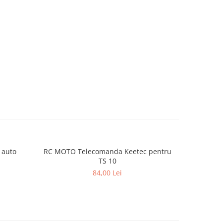
 auto
RC MOTO Telecomanda Keetec pentru
CV MOT
TS 10
telec
84,00 Lei