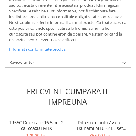
sau pot exista diferente intre aceasta si produsul din magazin.
Specificatiile tehnice sunt informative, pot fi schimbate fara
instiintare prealabila si nu constituie obligativitate contractuala.
Ne straduim sa oferim informatii cat mai exacte. Cu toate acestea
este posibil ca unele specificatii sa le fi omis, sa nu ne fie
cunoscute sau pot contine erori de operare. Va stam oricand la
dispozitie pentru eventuale clarificari.
Informatii conformitate produs
Review-uri
(0)
FRECVENT CUMPARATE
IMPREUNA
TR65C Difuzoare 16.5cm, 2
Difuzoare auto Avatar
cai coaxial MTX
Tsunami MTU-61LE set
componente, 165mm, 150W
179,00 Lei
355,00 Lei