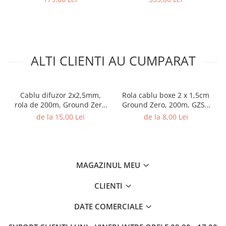
RMS, 4Ω, set 2 difuzoare
ALTI CLIENTI AU CUMPARAT
Cablu difuzor 2x2,5mm,
Rola cablu boxe 2 x 1,5cm
rola de 200m, Ground Zero
Ground Zero, 200m, GZSC
GZSC 2-2,50X
2-1.5x
de la 15,00 Lei
de la 8,00 Lei
MAGAZINUL MEU
CLIENTI
DATE COMERCIALE