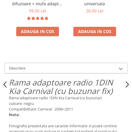
difuzoare + mufa adaptor
universala
difuzor VW Golf IV
59,00 Lei
26,00 Lei
ADAUGA IN COS
ADAUGA IN COS
Descriere
Rama adaptoare radio 1DIN
Kia Carnival (cu buzunar fix)
Rama adaptoare radio 1DIN Kia Carnival (cu buzunar)
culoare: negru
Compatibilitate: Carnival 2006÷2011
Nota:
Fotografia prezentata are caracter informativ si poate contine
accesorii ce nu sunt incluse in pachetul standard al produsului