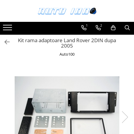
Toate Produsele
1
2
Montaj Sisteme Audio Auto
Kit rama adaptoare Land Rover 2DIN dupa
Accesorii interior
2005
Covorase auto mocheta
Auto100
Covorase cauciuc auto dedicate
Huse scaun auto dedicate
Odorizant Auto
Plase portbagaj
Tavite portbagaj auto
Pachete Audio
Accesorii Sisteme Audio
Conectica
Cupla carkit