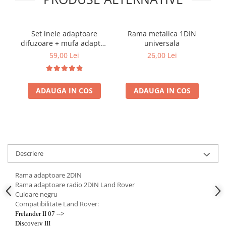
Electrice, Electronice Auto
Accesorii alarme auto
Set inele adaptoare
Rama metalica 1DIN
Alarme auto Alarme masina
difuzoare + mufa adaptor
universala
difuzor VW Golf IV
Detectoare Radar
59,00 Lei
26,00 Lei
Senzori parcare auto
Echipamente atelier
ADAUGA IN COS
ADAUGA IN COS
Consumabile Service
Instrumente Atelier
Set clipsuri auto de plastic
Piese si accesorii
Descriere
Amortizoare hayon
Accesorii auto
Rama adaptoare 2DIN
Rama adaptoare radio 2DIN Land Rover
Incalzire scaune
Culoare negru
Stergatoare auto
Compatibilitate Land Rover:
Frelander II 07 -->
Paravanturi auto
Discovery III