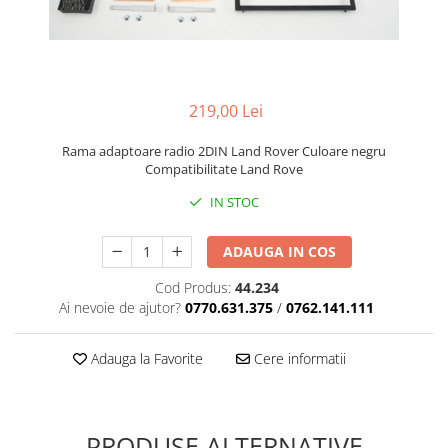
Cupla radio aftermarket
Cupla radio OEM
Inele boxe auto
Rame radio 1DIN
219,00 Lei
Rame radio 2DIN
Rama adaptoare radio 2DIN Land Rover Culoare negru
Car Audio
Compatibilitate Land Rove
Amplificatoare
IN STOC
CD Playere Auto
ADAUGA IN COS
Conectori Difuzoare
Difuzoare, boxe auto coaxiale
Cod Produs:
44.234
Ai nevoie de ajutor?
0770.631.375
/
0762.141.111
Difuzoare-Sisteme / Componente
Insonorizant Auto
Adauga la Favorite
Cere informatii
Vibro absorbant
Sigurante
Subwoofer
PRODUSE ALTERNATIVE