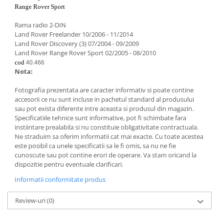
Lumini ambientale
Range Rover Sport
Rama radio 2-DIN
Land Rover Freelander 10/2006 - 11/2014
Land Rover Discovery (3) 07/2004 - 09/2009
Land Rover Range Rover Sport 02/2005 - 08/2010
cod
40.466
Nota:
Fotografia prezentata are caracter informativ si poate contine
accesorii ce nu sunt incluse in pachetul standard al produsului
sau pot exista diferente intre aceasta si produsul din magazin.
Specificatiile tehnice sunt informative, pot fi schimbate fara
instiintare prealabila si nu constituie obligativitate contractuala.
Ne straduim sa oferim informatii cat mai exacte. Cu toate acestea
este posibil ca unele specificatii sa le fi omis, sa nu ne fie
cunoscute sau pot contine erori de operare. Va stam oricand la
dispozitie pentru eventuale clarificari.
Informatii conformitate produs
Review-uri
(0)