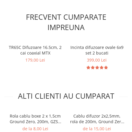
FRECVENT CUMPARATE
IMPREUNA
TR65C Difuzoare 16.5cm, 2
Incinta difuzoare ovale 6x9
cai coaxial MTX
set 2 bucati
179,00 Lei
399,00 Lei
ALTI CLIENTI AU CUMPARAT
Rola cablu boxe 2 x 1,5cm
Cablu difuzor 2x2,5mm,
Ground Zero, 200m, GZSC
rola de 200m, Ground Zero
2-1.5x
GZSC 2-2,50X
de la 8,00 Lei
de la 15,00 Lei