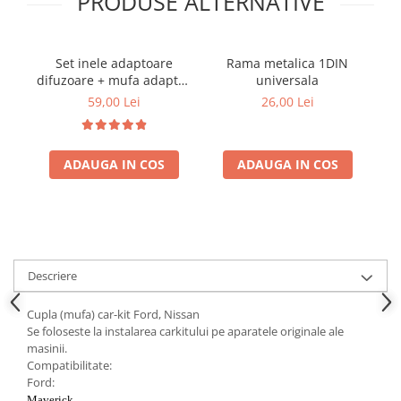
PRODUSE ALTERNATIVE
Set inele adaptoare
Rama metalica 1DIN
difuzoare + mufa adaptor
universala
difuzor VW Golf IV
59,00 Lei
26,00 Lei
ADAUGA IN COS
ADAUGA IN COS
Descriere
Cupla (mufa) car-kit Ford, Nissan
Se foloseste la instalarea carkitului pe aparatele originale ale
masinii.
Compatibilitate:
Ford:
Maverick