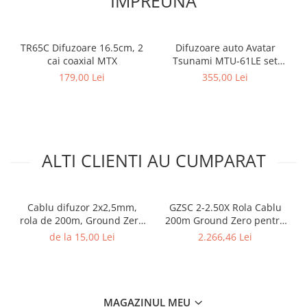
IMPREUNA
TR65C Difuzoare 16.5cm, 2
Difuzoare auto Avatar
cai coaxial MTX
Tsunami MTU-61LE set
componente, 165mm, 150W
179,00 Lei
355,00 Lei
RMS, 4Ω, set 2 difuzoare
ALTI CLIENTI AU CUMPARAT
Cablu difuzor 2x2,5mm,
GZSC 2-2.50X Rola Cablu
rola de 200m, Ground Zero
200m Ground Zero pentru
GZSC 2-2,50X
difuzoare, 2x2,5 mm²
de la 15,00 Lei
2.266,46 Lei
MAGAZINUL MEU