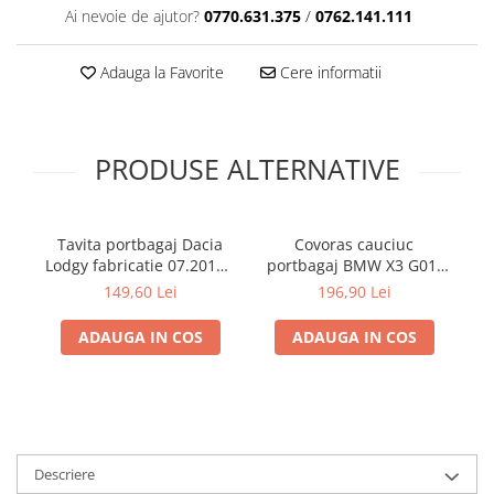
Ai nevoie de ajutor?
0770.631.375
/
0762.141.111
Adauga la Favorite
Cere informatii
PRODUSE ALTERNATIVE
Tavita portbagaj Dacia
Covoras cauciuc
T
Lodgy fabricatie 07.2012 -
portbagaj BMW X3 G01,
Te
prezent (7 locuri)
11.2017-prezent, Rigum
149,60 Lei
196,90 Lei
RKK Cehia
ADAUGA IN COS
ADAUGA IN COS
Descriere