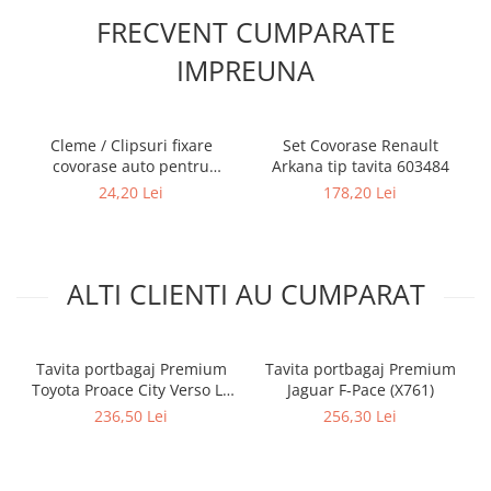
FRECVENT CUMPARATE
IMPREUNA
Cleme / Clipsuri fixare
Set Covorase Renault
covorase auto pentru
Arkana tip tavita 603484
Renault / Nissan
24,20 Lei
178,20 Lei
ALTI CLIENTI AU CUMPARAT
Tavita portbagaj Premium
Tavita portbagaj Premium
Toyota Proace City Verso L2
Jaguar F-Pace (X761)
, Citroen Berlingo 3 XL, Opel
236,50 Lei
256,30 Lei
Combo E Life XL 193444CM