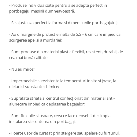
- Produse individualizate pentru a se adapta perfect în
portbagajul maşinii dumneavoastră.
- Se ajusteaza perfect la forma si dimensiunile portbagajului;
- Au o margine de protectie inaltă de 5,5 – 6 cm care impiedica
scurgerea apei si a murdariei;
- Sunt produse din material plastic flexibil, rezistent, durabil, de
cea mai bună calitate;
- Nu au miros;
- Impermeabile si rezistente la temperaturi inalte si joase, la
uleiuri si substante chimice;
- Suprafata striată si centrul confecţionat din material anti-
alunecare impiedica deplasarea bagajelor;
- Sunt flexibile si usoare, ceea ce face deosebit de simpla
instalarea si scoaterea din portbagaj;
- Foarte usor de curatat prin stergere sau spalare cu furtunul.