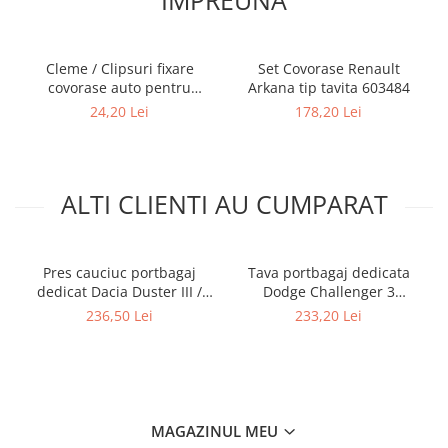
Cleme / Clipsuri fixare
Set Covorase Renault
covorase auto pentru
Arkana tip tavita 603484
Renault / Nissan
24,20 Lei
178,20 Lei
ALTI CLIENTI AU CUMPARAT
Pres cauciuc portbagaj
Tava portbagaj dedicata
dedicat Dacia Duster III /
Dodge Challenger 3
Duster Hybrid 2024-
02.2008-prezent / facelift
236,50 Lei
233,20 Lei
prezent, Gledring Slovenia
2014-prezent, Cool Liner™
(4x4 si 4x2 cu portbagaj mai
Aristar
sus)
MAGAZINUL MEU