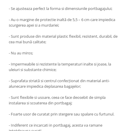
- Se ajusteaza perfect la forma si dimensiunile portbagajului;
- Au o margine de protectie inaltă de 5,5 – 6 cm care impiedica
scurgerea apei si a murdariei;
- Sunt produse din material plastic flexibil, rezistent, durabil, de
cea mai bună calitate;
- Nu au miros;
- Impermeabile si rezistente la temperaturi inalte si joase, la
uleiuri si substante chimice;
- Suprafata striată si centrul confecţionat din material anti-
alunecare impiedica deplasarea bagajelor;
- Sunt flexibile si usoare, ceea ce face deosebit de simpla
instalarea si scoaterea din portbagaj;
- Foarte usor de curatat prin stergere sau spalare cu furtunul.
- Indiferent ce incarcati in portbagaj, acesta va ramane
intotdeauna curat!