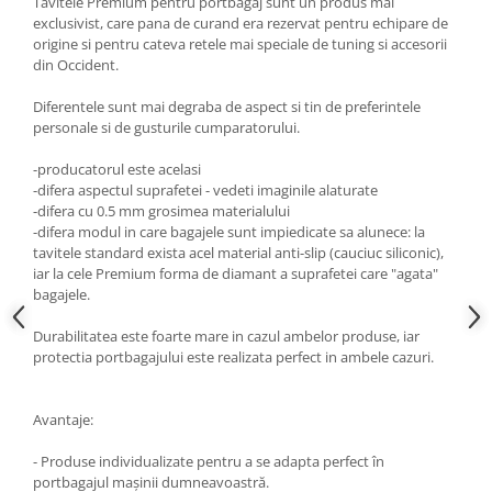
Tavitele Premium pentru portbagaj sunt un produs mai
exclusivist, care pana de curand era rezervat pentru echipare de
origine si pentru cateva retele mai speciale de tuning si accesorii
din Occident.
Diferentele sunt mai degraba de aspect si tin de preferintele
personale si de gusturile cumparatorului.
-producatorul este acelasi
-difera aspectul suprafetei - vedeti imaginile alaturate
-difera cu 0.5 mm grosimea materialului
-difera modul in care bagajele sunt impiedicate sa alunece: la
tavitele standard exista acel material anti-slip (cauciuc siliconic),
iar la cele Premium forma de diamant a suprafetei care "agata"
bagajele.
Durabilitatea este foarte mare in cazul ambelor produse, iar
protectia portbagajului este realizata perfect in ambele cazuri.
Avantaje:
- Produse individualizate pentru a se adapta perfect în
portbagajul maşinii dumneavoastră.