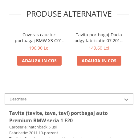
PRODUSE ALTERNATIVE
Covoras cauciuc
Tavita portbagaj Dacia
T
portbagaj BMW X3 G01,
Lodgy fabricatie 07.2012 -
Te
11.2017-prezent, Rigum
prezent (7 locuri)
196,90 Lei
149,60 Lei
RKK Cehia
ADAUGA IN COS
ADAUGA IN COS
Descriere
Tavita (tavite, tava, tavi) portbagaj auto
Premium BMW seria 1 F20
Caroserie: hatchback 5 usi
Fabricatie: 2011.10-prezent