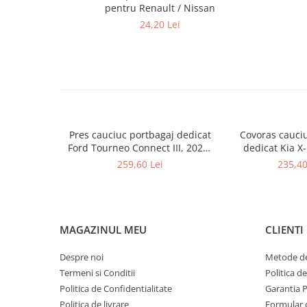
pentru Renault / Nissan
24,20 Lei
Pres cauciuc portbagaj dedicat
Covoras cauci
Ford Tourneo Connect III, 2022-
dedicat Kia X
prezent, Gledring Slovenia (cu 5
prezent, Gledr
259,60 Lei
235,40
locuri)
(portbaga
MAGAZINUL MEU
CLIENTI
Despre noi
Metode de
Termeni si Conditii
Politica d
Politica de Confidentialitate
Garantia 
Politica de livrare
Formular 