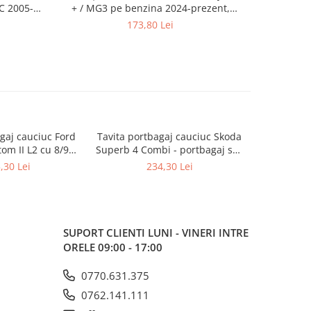
C 2005-
+ / MG3 pe benzina 2024-prezent,
Volvo V40 
Rigum Cehia
173,80 Lei
gaj cauciuc Ford
Tavita portbagaj cauciuc Skoda
Pres cauci
tom II L2 cu 8/9
Superb 4 Combi - portbagaj sus
Dacia Duste
i (Rigum)
(Rigum)
2024-p
,30 Lei
234,30 Lei
Sloven
port
SUPORT CLIENTI
LUNI - VINERI INTRE
ORELE 09:00 - 17:00
0770.631.375
0762.141.111