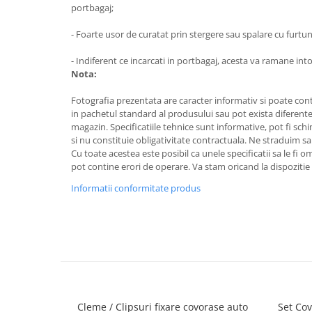
portbagaj;
- Foarte usor de curatat prin stergere sau spalare cu furtun
- Indiferent ce incarcati in portbagaj, acesta va ramane in
Nota:
Fotografia prezentata are caracter informativ si poate cont
in pachetul standard al produsului sau pot exista diferente
magazin. Specificatiile tehnice sunt informative, pot fi schi
si nu constituie obligativitate contractuala. Ne straduim sa
Cu toate acestea este posibil ca unele specificatii sa le fi 
pot contine erori de operare. Va stam oricand la dispozitie 
Informatii conformitate produs
Cleme / Clipsuri fixare covorase auto
Set Cov