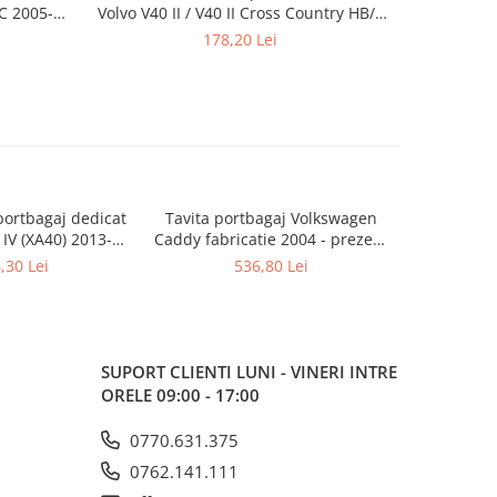
C 2005-
Volvo V40 II / V40 II Cross Country HB/5
+ / MG3
07.2012-
178,20 Lei
portbagaj dedicat
Tavita portbagaj Volkswagen
Pres cauci
IV (XA40) 2013-
Caddy fabricatie 2004 - prezent
Ford Tourne
g Slovenia (doar
(2-3 locuri - ampatament lung)
prezent, Gl
,30 Lei
536,80 Lei
c - fara sistem
brid)
SUPORT CLIENTI
LUNI - VINERI INTRE
ORELE 09:00 - 17:00
0770.631.375
0762.141.111