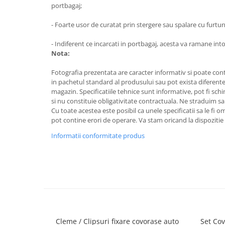
portbagaj;
- Foarte usor de curatat prin stergere sau spalare cu furtun
- Indiferent ce incarcati in portbagaj, acesta va ramane in
Nota:
Fotografia prezentata are caracter informativ si poate cont
in pachetul standard al produsului sau pot exista diferente
magazin. Specificatiile tehnice sunt informative, pot fi schi
si nu constituie obligativitate contractuala. Ne straduim sa
Cu toate acestea este posibil ca unele specificatii sa le fi 
pot contine erori de operare. Va stam oricand la dispozitie 
Informatii conformitate produs
Cleme / Clipsuri fixare covorase auto
Set Cov