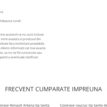
ul.
totdeauna curat!
ine accesorii ce nu sunt incluse
 intre aceasta si produsul din
mbate fara instiintare prealabila
 oferim informatii cat mai exacte.
omis, sa nu ne fie cunoscute sau
pentru eventuale clarificari.
FRECVENT CUMPARATE IMPREUNA
orase Renault Arkana tip tavita
Covorase cauciuc tip tavita d