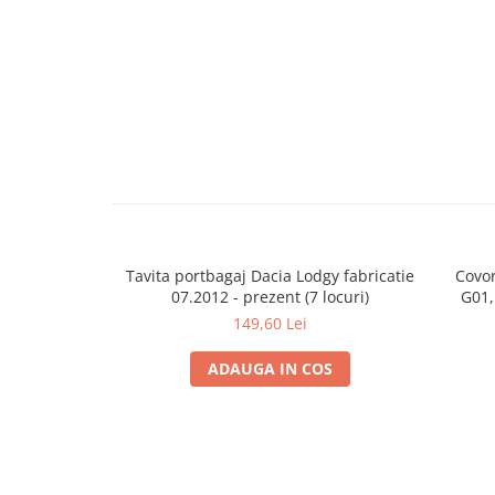
Cupla radio aftermarket
Cupla radio OEM
Inele boxe auto
Rame radio 1DIN
Rame radio 2DIN
Car Audio
Amplificatoare
CD Playere Auto
Tavita portbagaj Dacia Lodgy fabricatie
Covo
Conectori Difuzoare
07.2012 - prezent (7 locuri)
G01,
Difuzoare, boxe auto coaxiale
149,60 Lei
Difuzoare-Sisteme / Componente
ADAUGA IN COS
Insonorizant Auto
Vibro absorbant
Sigurante
Subwoofer