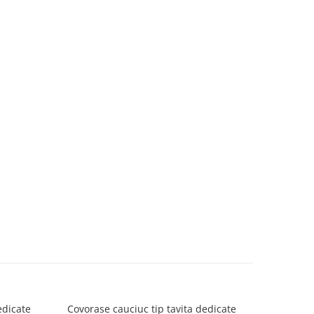
edicate
Covorase cauciuc tip tavita dedicate
Covorașe 