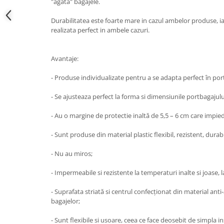
"agata" bagajele.
Lumini ambientale
Durabilitatea este foarte mare in cazul ambelor produse, ia
realizata perfect in ambele cazuri.
Avantaje:
- Produse individualizate pentru a se adapta perfect în p
- Se ajusteaza perfect la forma si dimensiunile portbagajulu
- Au o margine de protectie inaltă de 5,5 – 6 cm care impied
- Sunt produse din material plastic flexibil, rezistent, durab
- Nu au miros;
- Impermeabile si rezistente la temperaturi inalte si joase, l
- Suprafata striată si centrul confecţionat din material an
bagajelor;
- Sunt flexibile si usoare, ceea ce face deosebit de simpla i