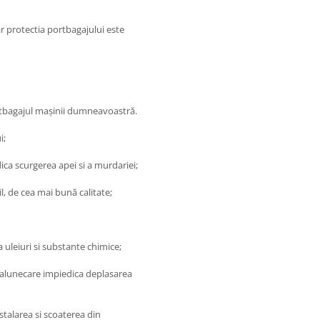
r protectia portbagajului este
ortbagajul maşinii dumneavoastră.
i;
ica scurgerea apei si a murdariei;
il, de cea mai bună calitate;
a uleiuri si substante chimice;
ti-alunecare impiedica deplasarea
nstalarea si scoaterea din