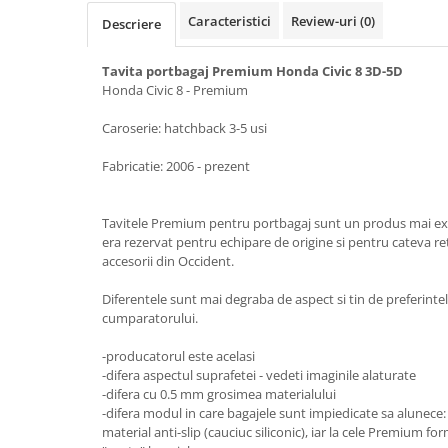
Electrice, Electronice Auto
Caracteristici
Review-uri
(0)
Descriere
Accesorii alarme auto
Tavita portbagaj Premium Honda Civic 8 3D-5D
Alarme auto Alarme masina
Honda Civic 8 - Premium
Detectoare Radar
Caroserie: hatchback 3-5 usi
Senzori parcare auto
Fabricatie: 2006 - prezent
Echipamente atelier
Consumabile Service
Tavitele Premium pentru portbagaj sunt un produs mai exc
Instrumente Atelier
era rezervat pentru echipare de origine si pentru cateva ret
Set clipsuri auto de plastic
accesorii din Occident.
Piese si accesorii
Diferentele sunt mai degraba de aspect si tin de preferintel
Amortizoare hayon
cumparatorului.
Accesorii auto
-producatorul este acelasi
Incalzire scaune
-difera aspectul suprafetei - vedeti imaginile alaturate
-difera cu 0.5 mm grosimea materialului
Stergatoare auto
-difera modul in care bagajele sunt impiedicate sa alunece: 
material anti-slip (cauciuc siliconic), iar la cele Premium f
Paravanturi auto