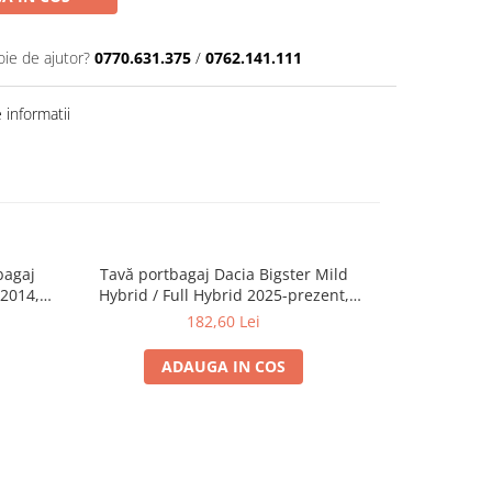
oie de ajutor?
0770.631.375
/
0762.141.111
informatii
bagaj
Tavă portbagaj Dacia Bigster Mild
Tavă portbag
-2014,
Hybrid / Full Hybrid 2025-prezent,
prezent,
Guardliner™ Aristar (portbagaj mai
182,60 Lei
sus)
ADAUGA IN COS
A