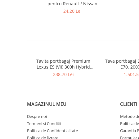
pentru Renault / Nissan
24,20 Lei
Tavita portbagaj Premium
Tava portbagaj
Lexus ES (VII) 300h Hybrid
E70, 200
09.2018-prezent
238,70 Lei
1.501,5
MAGAZINUL MEU
CLIENTI
Despre noi
Metode de
Termeni si Conditii
Politica d
Politica de Confidentialitate
Garantia 
Politica de livrare
Formular 