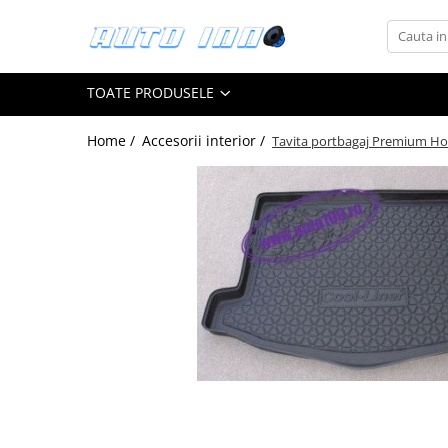
Toate Produsele
TOATE PRODUSELE
Montaj Sisteme Audio Auto
Accesorii interior
Home /
Accesorii interior /
Tavita portbagaj Premium Ho
Covorase auto mocheta
Covorase cauciuc auto dedicate
Huse scaun auto dedicate
Odorizant Auto
Plase portbagaj
Tavite portbagaj auto
Pachete Audio
Accesorii Sisteme Audio
Conectica
Cupla carkit