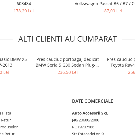
603484
Volkswagen Passat B6 / B7 / C
11.2016
178,20 Lei
187,00 Lei
ALTI CLIENTI AU CUMPARAT
 Basic BMW X5
Pres cauciuc portbagaj dedicat
Pres cauciuc 
7-2013
BMW Seria 5 G30 Sedan Plug-in
Toyota Rav4 
Hybrid 2017-2023, Gledring
2018, Gledrin
0 Lei
236,50 Lei
256
Slovenia
motor termi
Hy
DATE COMERCIALE
 Plata
Auto Accesorii SRL
e Retur
J40/20600/2006
Produselor
RO19707186
de Retur
Str Estacadei nr. 9