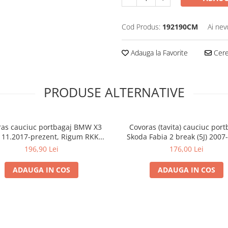
Cod Produs:
192190CM
Ai nev
Adauga la Favorite
Cere 
PRODUSE ALTERNATIVE
ras cauciuc portbagaj BMW X3
Covoras (tavita) cauciuc port
 11.2017-prezent, Rigum RKK
Skoda Fabia 2 break (5J) 2007
Cehia
Rigum RKK
196,90 Lei
176,00 Lei
ADAUGA IN COS
ADAUGA IN COS