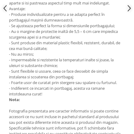
aparte si isi pastreaza aspectul timp mult mai indelungat.
Avantaje:
- Produse individualizate pentru a se adapta perfect în
portbagajul maşinii dumneavoastră.
- Se ajusteaza perfect la forma si dimensiunile portbagajului;
- Au o margine de protectie inaltă de 5,5 – 6 cm care impiedica
scurgerea apei si a murdariei;
- Sunt produse din material plastic flexibil, rezistent, durabil, de
cea mai bună calitate;
- Nu au miros;
- Impermeabile si rezistente la temperaturi inalte si joase, la
uleiuri si substante chimice;
- Sunt flexibile si usoare, ceea ce face deosebit de simpla
instalarea si scoaterea din portbagaj;
- Foarte usor de curatat prin stergere sau spalare cu furtunul.
- Indiferent ce incarcati in portbagaj, acesta va ramane
intotdeauna curat!
Nota:
Fotografia prezentata are caracter informativ si poate contine
accesorii ce nu sunt incluse in pachetul standard al produsului
sau pot exista diferente intre aceasta si produsul din magazin.
Specificatiile tehnice sunt informative, pot fi schimbate fara
instiintare prealabila si nu constituie obligativitate contractuala.