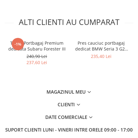
ALTI CLIENTI AU CUMPARAT
Tavita Portbagaj Premium
Pres cauciuc portbagaj
-1%
dedicata Subaru Forester III
dedicat BMW Seria 3 G20
Sedan 2019-prezent,
240,90 Lei
235,40 Lei
Gledring Slovenia
237,60 Lei
MAGAZINUL MEU
CLIENTI
DATE COMERCIALE
SUPORT CLIENTI
LUNI - VINERI INTRE ORELE 09:00 - 17:00