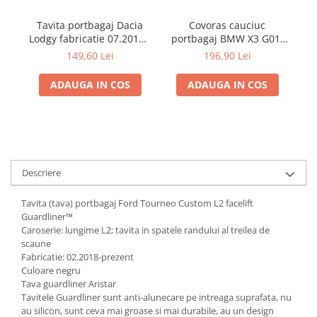
Tavita portbagaj Dacia
Covoras cauciuc
Lodgy fabricatie 07.2012 -
portbagaj BMW X3 G01,
Gu
prezent (7 locuri)
11.2017-prezent, Rigum
149,60 Lei
196,90 Lei
RKK Cehia
ADAUGA IN COS
ADAUGA IN COS
Descriere
Tavita (tava) portbagaj Ford Tourneo Custom L2 facelift
Guardliner™
Caroserie: lungime L2; tavita in spatele randului al treilea de
scaune
Fabricatie: 02.2018-prezent
Culoare negru
Tava guardliner Aristar
Tavitele Guardliner sunt anti-alunecare pe intreaga suprafata, nu
au silicon, sunt ceva mai groase si mai durabile, au un design