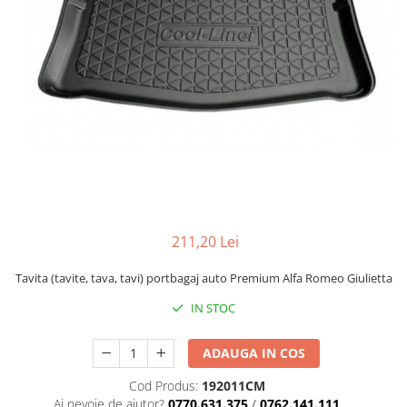
211,20 Lei
Tavita (tavite, tava, tavi) portbagaj auto Premium Alfa Romeo Giulietta
IN STOC
ADAUGA IN COS
Cod Produs:
192011CM
Ai nevoie de ajutor?
0770.631.375
/
0762.141.111