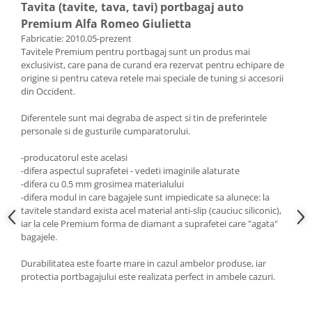
Tavita (tavite, tava, tavi) portbagaj auto
Premium Alfa Romeo Giulietta
Fabricatie: 2010.05-prezent
Tavitele Premium pentru portbagaj sunt un produs mai
exclusivist, care pana de curand era rezervat pentru echipare de
origine si pentru cateva retele mai speciale de tuning si accesorii
din Occident.
Diferentele sunt mai degraba de aspect si tin de preferintele
personale si de gusturile cumparatorului.
-producatorul este acelasi
-difera aspectul suprafetei - vedeti imaginile alaturate
-difera cu 0.5 mm grosimea materialului
-difera modul in care bagajele sunt impiedicate sa alunece: la
tavitele standard exista acel material anti-slip (cauciuc siliconic),
iar la cele Premium forma de diamant a suprafetei care "agata"
bagajele.
Durabilitatea este foarte mare in cazul ambelor produse, iar
protectia portbagajului este realizata perfect in ambele cazuri.