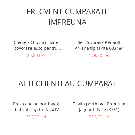
FRECVENT CUMPARATE
IMPREUNA
Cleme / Clipsuri fixare
Set Covorase Renault
covorase auto pentru
Arkana tip tavita 603484
Renault / Nissan
24,20 Lei
178,20 Lei
ALTI CLIENTI AU CUMPARAT
Pres cauciuc portbagaj
Tavita portbagaj Premium
dedicat Toyota Rav4 IV
Jaguar F-Pace (X761)
(XA40) 2013-2018, Gledring
256,30 Lei
256,30 Lei
Slovenia (doar motor termic
- fara sistem Hybrid)