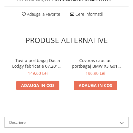
Adauga la Favorite
Cere informatii
PRODUSE ALTERNATIVE
Tavita portbagaj Dacia
Covoras cauciuc
Lodgy fabricatie 07.2012 -
portbagaj BMW X3 G01,
p
prezent (7 locuri)
11.2017-prezent, Rigum
149,60 Lei
196,90 Lei
RKK Cehia
ADAUGA IN COS
ADAUGA IN COS
Descriere