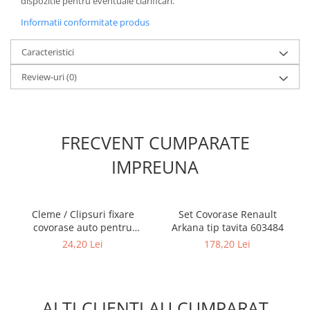
dispozitie pentru eventuale clarificari.
Informatii conformitate produs
Caracteristici
Review-uri
(0)
FRECVENT CUMPARATE
IMPREUNA
Cleme / Clipsuri fixare
Set Covorase Renault
covorase auto pentru
Arkana tip tavita 603484
Renault / Nissan
24,20 Lei
178,20 Lei
ALTI CLIENTI AU CUMPARAT