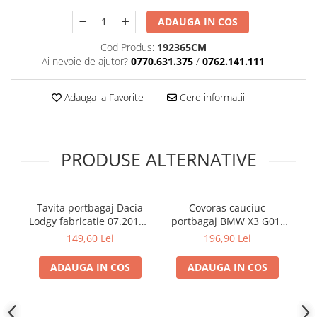
ADAUGA IN COS
Cod Produs:
192365CM
Ai nevoie de ajutor?
0770.631.375
/
0762.141.111
Adauga la Favorite
Cere informatii
PRODUSE ALTERNATIVE
Tavita portbagaj Dacia
Covoras cauciuc
T
Lodgy fabricatie 07.2012 -
portbagaj BMW X3 G01,
prezent (7 locuri)
11.2017-prezent, Rigum
149,60 Lei
196,90 Lei
RKK Cehia
ADAUGA IN COS
ADAUGA IN COS