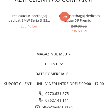
Pres cauciuc portbagaj
Tavita portbagaj dedicata
-2%
dedicat BMW Seria 3 G20
Jaguar XF Premium
Sedan 2019-prezent,
235,40 Lei
240,90 Lei
Gledring Slovenia
236,50 Lei
MAGAZINUL MEU
CLIENTI
DATE COMERCIALE
SUPORT CLIENTI
LUNI - VINERI INTRE ORELE 09:00 - 17:00
0770.631.375
0762.141.111
office@auto100.ro