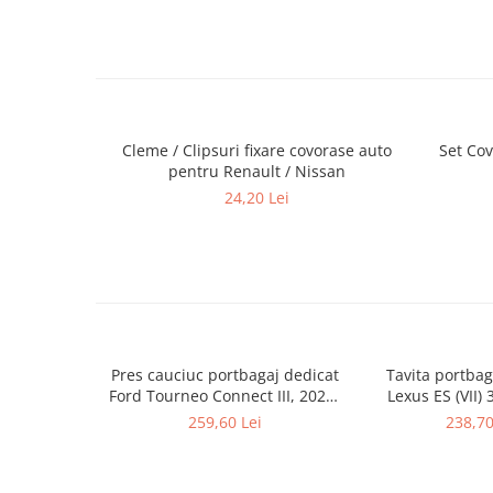
Lumini ambientale
Cleme / Clipsuri fixare covorase auto
Set Cov
pentru Renault / Nissan
24,20 Lei
Pres cauciuc portbagaj dedicat
Tavita portba
Ford Tourneo Connect III, 2022-
Lexus ES (VII)
prezent, Gledring Slovenia (cu 5
09.2018-
259,60 Lei
238,70
locuri)