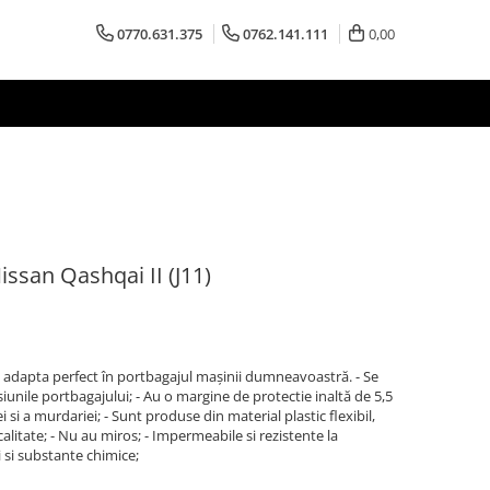
0770.631.375
0762.141.111
0,00
issan Qashqai II (J11)
 adapta perfect în portbagajul maşinii dumneavoastră. - Se
iunile portbagajului; - Au o margine de protectie inaltă de 5,5
si a murdariei; - Sunt produse din material plastic flexibil,
alitate; - Nu au miros; - Impermeabile si rezistente la
ri si substante chimice;