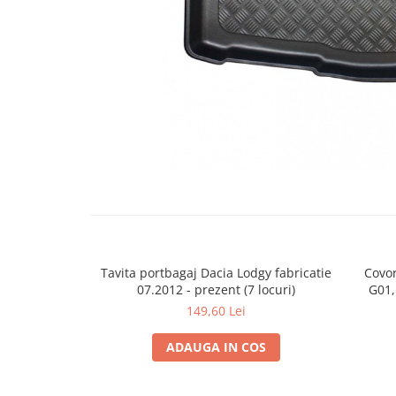
Cupla radio aftermarket
Cupla radio OEM
Inele boxe auto
Rame radio 1DIN
Rame radio 2DIN
Car Audio
Amplificatoare
CD Playere Auto
Conectori Difuzoare
Difuzoare, boxe auto coaxiale
Tavita portbagaj Dacia Lodgy fabricatie
Covo
Difuzoare-Sisteme / Componente
07.2012 - prezent (7 locuri)
G01,
Insonorizant Auto
149,60 Lei
Vibro absorbant
ADAUGA IN COS
Sigurante
Subwoofer