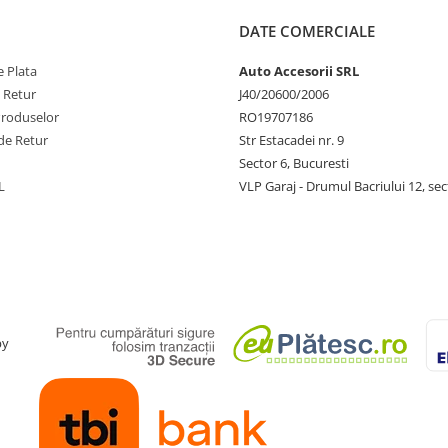
DATE COMERCIALE
 Plata
Auto Accesorii SRL
e Retur
J40/20600/2006
Produselor
RO19707186
de Retur
Str Estacadei nr. 9
Sector 6, Bucuresti
L
VLP Garaj - Drumul Bacriului 12, sec
by