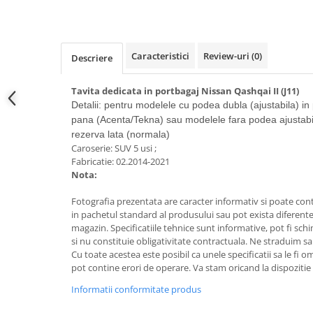
Electrice, Electronice Auto
Accesorii alarme auto
Alarme auto Alarme masina
Caracteristici
Review-uri
(0)
Descriere
Detectoare Radar
Tavita dedicata in portbagaj Nissan Qashqai II (J11)
Senzori parcare auto
Detalii: pentru modelele cu podea dubla (ajustabila) in 
Echipamente atelier
pana (Acenta/Tekna) sau modelele fara podea ajustabil
rezerva lata (normala)
Consumabile Service
Caroserie: SUV 5 usi ;
Instrumente Atelier
Fabricatie: 02.2014-2021
Nota:
Set clipsuri auto de plastic
Piese si accesorii
Fotografia prezentata are caracter informativ si poate cont
in pachetul standard al produsului sau pot exista diferente
Amortizoare hayon
magazin. Specificatiile tehnice sunt informative, pot fi schi
Accesorii auto
si nu constituie obligativitate contractuala. Ne straduim sa
Cu toate acestea este posibil ca unele specificatii sa le fi 
Incalzire scaune
pot contine erori de operare. Va stam oricand la dispozitie 
Stergatoare auto
Informatii conformitate produs
Paravanturi auto