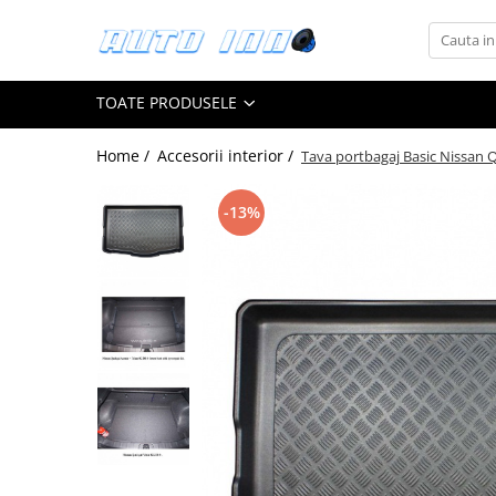
Toate Produsele
TOATE PRODUSELE
Montaj Sisteme Audio Auto
Accesorii interior
Home /
Accesorii interior /
Tava portbagaj Basic Nissan Qa
Covorase auto mocheta
Covorase cauciuc auto dedicate
-13%
Huse scaun auto dedicate
Odorizant Auto
Plase portbagaj
Tavite portbagaj auto
Pachete Audio
Accesorii Sisteme Audio
Conectica
Cupla carkit