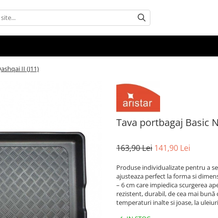
shqai II (J11)
Tava portbagaj Basic N
163,90 Lei
141,90 Lei
Produse individualizate pentru a se
ajusteaza perfect la forma si dimens
– 6 cm care impiedica scurgerea apei 
rezistent, durabil, de cea mai bună c
temperaturi inalte si joase, la uleiu