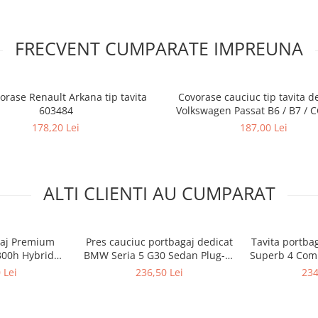
FRECVENT CUMPARATE IMPREUNA
orase Renault Arkana tip tavita
Covorase cauciuc tip tavita d
603484
Volkswagen Passat B6 / B7 / C
11.2016
178,20 Lei
187,00 Lei
ALTI CLIENTI AU CUMPARAT
gaj Premium
Pres cauciuc portbagaj dedicat
Tavita portba
 300h Hybrid
BMW Seria 5 G30 Sedan Plug-in
Superb 4 Comb
prezent
Hybrid 2017-2023, Gledring
(R
 Lei
236,50 Lei
234
Slovenia