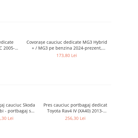
edicate
Covorașe cauciuc dedicate MG3 Hybrid
Presuri sti
C 2005-
+ / MG3 pe benzina 2024-prezent,
Seal U 
Rigum Cehia
173,80 Lei
gaj cauciuc Skoda
Pres cauciuc portbagaj dedicat
Tavita 
i - portbagaj sus
Toyota Rav4 IV (XA40) 2013-
Jagua
igum)
2018, Gledring Slovenia (doar
,30 Lei
256,30 Lei
motor termic - fara sistem
Hybrid)