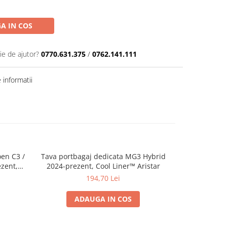
A IN COS
ie de ajutor?
0770.631.375
/
0762.141.111
informatii
oen C3 /
Tava portbagaj dedicata MG3 Hybrid
Tavita portb
ezent,
2024-prezent, Cool Liner™ Aristar
Guar
194,70 Lei
ADAUGA IN COS
A