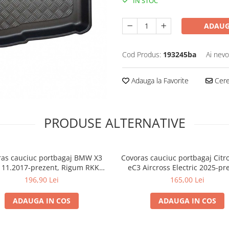
IN STOC
ADAUG
Cod Produs:
193245ba
Ai nevo
Adauga la Favorite
Cere 
PRODUSE ALTERNATIVE
ras cauciuc portbagaj BMW X3
Covoras cauciuc portbagaj Citr
 11.2017-prezent, Rigum RKK
eC3 Aircross Electric 2025-pr
Cehia
Rigum Cehia
196,90 Lei
165,00 Lei
ADAUGA IN COS
ADAUGA IN COS