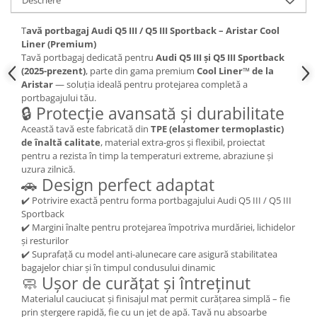
Lumini ambientale
T
avă portbagaj Audi Q5 III / Q5 III Sportback – Aristar Cool
Liner (Premium)
Tavă portbagaj dedicată pentru
Audi Q5 III și Q5 III Sportback
(2025-prezent)
, parte din gama premium
Cool Liner™ de la
Aristar
— soluția ideală pentru protejarea completă a
portbagajului tău.
🔒 Protecție avansată și durabilitate
Această tavă este fabricată din
TPE (elastomer termoplastic)
de înaltă calitate
, material extra-gros și flexibil, proiectat
pentru a rezista în timp la temperaturi extreme, abraziune și
uzura zilnică.
🚗 Design perfect adaptat
✔️ Potrivire exactă pentru forma portbagajului Audi Q5 III / Q5 III
Sportback
✔️ Margini înalte pentru protejarea împotriva murdăriei, lichidelor
și resturilor
✔️ Suprafață cu model anti-alunecare care asigură stabilitatea
bagajelor chiar și în timpul condusului dinamic
🧼 Ușor de curățat și întreținut
Materialul cauciucat și finisajul mat permit curățarea simplă – fie
prin ștergere rapidă, fie cu un jet de apă. Tavă nu absoarbe