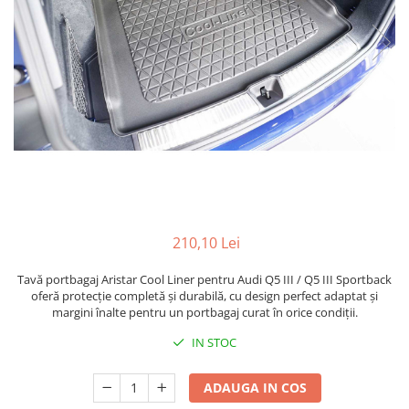
Cupla radio aftermarket
Cupla radio OEM
Inele boxe auto
Rame radio 1DIN
Rame radio 2DIN
Car Audio
Amplificatoare
CD Playere Auto
Conectori Difuzoare
210,10 Lei
Difuzoare, boxe auto coaxiale
Tavă portbagaj Aristar Cool Liner pentru Audi Q5 III / Q5 III Sportback
Difuzoare-Sisteme / Componente
oferă protecție completă și durabilă, cu design perfect adaptat și
margini înalte pentru un portbagaj curat în orice condiții.
Insonorizant Auto
IN STOC
Vibro absorbant
Sigurante
ADAUGA IN COS
Subwoofer