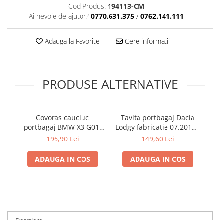
Cod Produs:
194113-CM
Electrice, Electronice Auto
Ai nevoie de ajutor?
0770.631.375
/
0762.141.111
Accesorii alarme auto
Alarme auto Alarme masina
Adauga la Favorite
Cere informatii
Detectoare Radar
Senzori parcare auto
PRODUSE ALTERNATIVE
Echipamente atelier
Consumabile Service
Instrumente Atelier
Covoras cauciuc
Tavita portbagaj Dacia
Set clipsuri auto de plastic
portbagaj BMW X3 G01,
Lodgy fabricatie 07.2012 -
p
11.2017-prezent, Rigum
prezent (7 locuri)
196,90 Lei
149,60 Lei
Piese si accesorii
RKK Cehia
Amortizoare hayon
ADAUGA IN COS
ADAUGA IN COS
Accesorii auto
Incalzire scaune
Stergatoare auto
Paravanturi auto
Descriere