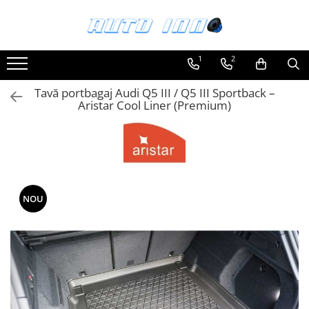
Toate Produsele
1
2
Montaj Sisteme Audio Auto
Tavă portbagaj Audi Q5 III / Q5 III Sportback –
Accesorii interior
Aristar Cool Liner (Premium)
Covorase auto mocheta
Covorase cauciuc auto dedicate
Huse scaun auto dedicate
Odorizant Auto
Plase portbagaj
NOU
Tavite portbagaj auto
Pachete Audio
Accesorii Sisteme Audio
Conectica
Cupla carkit