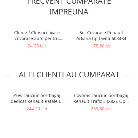
FRECVENT CUMPARATE
IMPREUNA
Cleme / Clipsuri fixare
Set Covorase Renault
covorase auto pentru
Arkana tip tavita 603484
Renault / Nissan
24,20 Lei
178,20 Lei
ALTI CLIENTI AU CUMPARAT
Pres cauciuc portbagaj
Covoras cauciuc portbagaj
dedicat Renault Rafale E-
Renault Trafic 3 (X82), Opel
Tech Hybrid si Plug-in
Vivaro B, Fiat Talento Combi
244,20 Lei
269,50 Lei
Hybrid 2024-prezent,
L2 lung, 2014-prezent,
Gledring Slovenia
Rigum Cehia