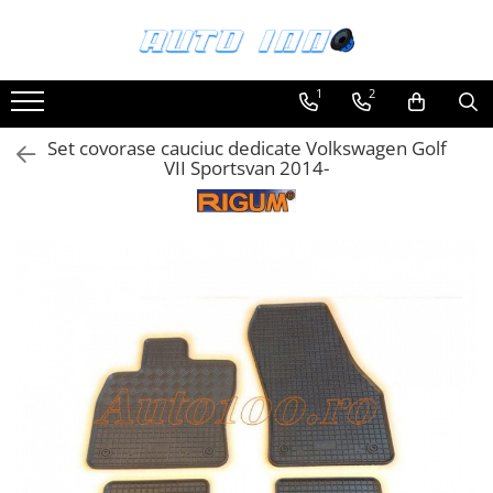
Toate Produsele
1
2
Montaj Sisteme Audio Auto
Set covorase cauciuc dedicate Volkswagen Golf
Accesorii interior
VII Sportsvan 2014-
Covorase auto mocheta
Covorase cauciuc auto dedicate
Huse scaun auto dedicate
Odorizant Auto
Plase portbagaj
Tavite portbagaj auto
Pachete Audio
Accesorii Sisteme Audio
Conectica
Cupla carkit