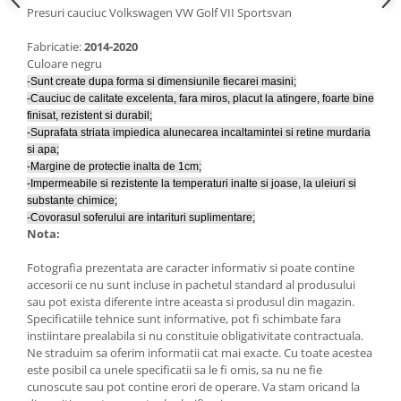
Lumini ambientale
Presuri cauciuc Volkswagen VW Golf VII Sportsvan
Fabricatie:
2014-2020
Culoare negru
-Sunt create dupa forma si dimensiunile fiecarei masini;
-Cauciuc de calitate excelenta, fara miros, placut la atingere, foarte bine
finisat, rezistent si durabil;
-Suprafata striata impiedica alunecarea incaltamintei si retine murdaria
si apa;
-Margine de protectie inalta de 1cm;
-Impermeabile si rezistente la temperaturi inalte si joase, la uleiuri si
substante chimice;
-Covorasul soferului are intarituri suplimentare;
Nota:
Fotografia prezentata are caracter informativ si poate contine
accesorii ce nu sunt incluse in pachetul standard al produsului
sau pot exista diferente intre aceasta si produsul din magazin.
Specificatiile tehnice sunt informative, pot fi schimbate fara
instiintare prealabila si nu constituie obligativitate contractuala.
Ne straduim sa oferim informatii cat mai exacte. Cu toate acestea
este posibil ca unele specificatii sa le fi omis, sa nu ne fie
cunoscute sau pot contine erori de operare. Va stam oricand la