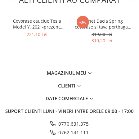
Covorase cauciuc Tesla
Pachet Dacia Spring
-3%
Model Y, 2021-prezent,
covorase si tava portbagaj
Rigum
cauciuc Rigum
221,10 Lei
319,00 Lei
310,20 Lei
MAGAZINUL MEU
CLIENTI
DATE COMERCIALE
SUPORT CLIENTI
LUNI - VINERI INTRE ORELE 09:00 - 17:00
0770.631.375
0762.141.111