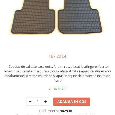
Cupla radio aftermarket
Cupla radio OEM
Inele boxe auto
Rame radio 1DIN
Rame radio 2DIN
Car Audio
Amplificatoare
167,20 Lei
CD Playere Auto
Conectori Difuzoare
-Cauciuc de calitate excelenta, fara miros, placut la atingere, foarte
bine finisat, rezistent si durabil; -Suprafata striata impiedica alunecarea
Difuzoare, boxe auto coaxiale
incaltamintei si retine murdaria si apa; -Margine de protectie inalta de
1cm;
Difuzoare-Sisteme / Componente
IN STOC
Insonorizant Auto
Vibro absorbant
ADAUGA IN COS
Sigurante
Cod Produs:
902938
Subwoofer