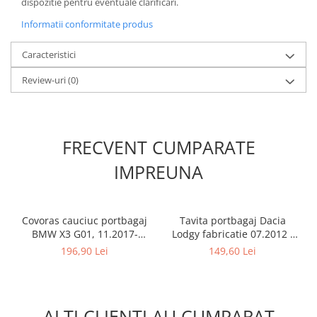
dispozitie pentru eventuale clarificari.
Informatii conformitate produs
Caracteristici
Review-uri
(0)
FRECVENT CUMPARATE
IMPREUNA
Covoras cauciuc portbagaj
Tavita portbagaj Dacia
BMW X3 G01, 11.2017-
Lodgy fabricatie 07.2012 -
prezent, Rigum RKK Cehia
prezent (7 locuri)
196,90 Lei
149,60 Lei
ALTI CLIENTI AU CUMPARAT