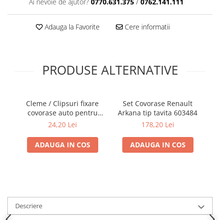
Ai nevoie de ajutor?
0770.631.375
/
0762.141.111
Electrice, Electronice Auto
Accesorii alarme auto
Adauga la Favorite
Cere informatii
Alarme auto Alarme masina
Detectoare Radar
PRODUSE ALTERNATIVE
Senzori parcare auto
Echipamente atelier
Consumabile Service
Cleme / Clipsuri fixare
Set Covorase Renault
Instrumente Atelier
covorase auto pentru
Arkana tip tavita 603484
ta
Renault / Nissan
I
24,20 Lei
178,20 Lei
Set clipsuri auto de plastic
Piese si accesorii
ADAUGA IN COS
ADAUGA IN COS
Amortizoare hayon
Accesorii auto
Incalzire scaune
Stergatoare auto
Descriere
Paravanturi auto