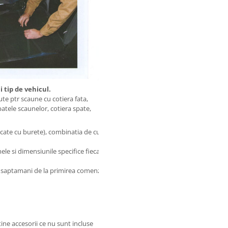
 tip de vehicul.
e ptr scaune cu cotiera fata,
patele scaunelor, cotiera spate,
cate cu burete), combinatia de culori fiind aleasa de
le si dimensiunile specifice fiecarui vehicul.
 saptamani de la primirea comenzii ( incasarea
ine accesorii ce nu sunt incluse