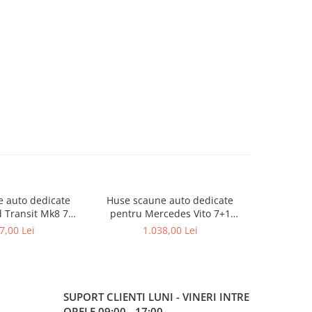
 auto dedicate
Huse scaune auto dedicate
Huse sca
 Transit Mk8 7
pentru Mercedes Vito 7+1
pentru Vol
ri 2014-
locuri
7,00 Lei
1.038,00 Lei
1
SUPORT CLIENTI
LUNI - VINERI INTRE
ORELE 09:00 - 17:00