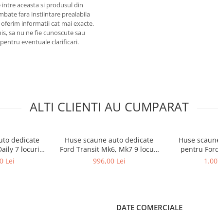
 intre aceasta si produsul din
mbate fara instiintare prealabila
 oferim informatii cat mai exacte.
omis, sa nu ne fie cunoscute sau
pentru eventuale clarificari.
ALTI CLIENTI AU CUMPARAT
uto dedicate
Huse scaune auto dedicate
Huse scaune
aily 7 locuri
Ford Transit Mk6, Mk7 9 locuri
pentru Ford
2014
2000-
locu
0 Lei
996,00 Lei
1.00
DATE COMERCIALE