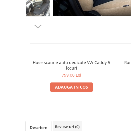
Cupla radio aftermarket
Cupla radio OEM
Inele boxe auto
Rame radio 1DIN
Rame radio 2DIN
Car Audio
Amplificatoare
Huse scaune auto dedicate VW Caddy 5
Ram
CD Playere Auto
locuri
Conectori Difuzoare
799,00 Lei
Difuzoare, boxe auto coaxiale
ADAUGA IN COS
Difuzoare-Sisteme / Componente
Insonorizant Auto
Vibro absorbant
Sigurante
Review-uri
(0)
Subwoofer
Descriere