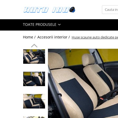
Toate Produsele
TOATE PRODUSELE
Montaj Sisteme Audio Auto
Accesorii interior
Home /
Accesorii interior /
Huse scaune auto dedicate p
Covorase auto mocheta
Covorase cauciuc auto dedicate
Huse scaun auto dedicate
Odorizant Auto
Plase portbagaj
Tavite portbagaj auto
Pachete Audio
Accesorii Sisteme Audio
Conectica
Cupla carkit