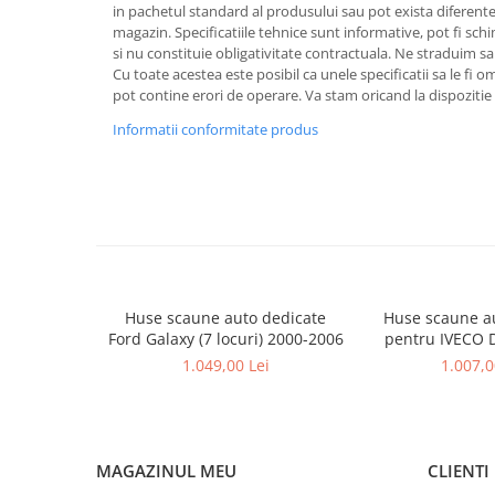
in pachetul standard al produsului sau pot exista diferente
magazin. Specificatiile tehnice sunt informative, pot fi schi
si nu constituie obligativitate contractuala. Ne straduim sa
Cu toate acestea este posibil ca unele specificatii sa le fi 
pot contine erori de operare. Va stam oricand la dispozitie 
Informatii conformitate produs
Huse scaune auto dedicate
Huse scaune a
Ford Galaxy (7 locuri) 2000-2006
pentru IVECO D
dupa 
1.049,00 Lei
1.007,0
MAGAZINUL MEU
CLIENTI