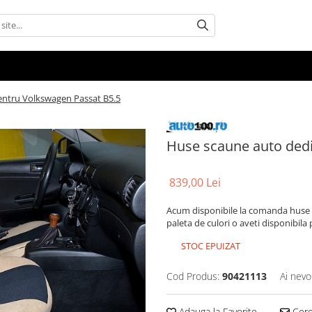
entru Volkswagen Passat B5.5
Huse scaune auto dedi
839,00 Lei
Acum disponibile la comanda huse a
paleta de culori o aveti disponibil
STOC EPUIZAT
Cod Produs:
90421113
Ai nevo
Adauga la Favorite
Cere 