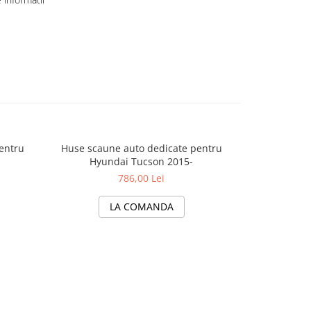
entru
Huse scaune auto dedicate pentru
Huse scaun
Hyundai Tucson 2015-
200
786,00 Lei
LA COMANDA