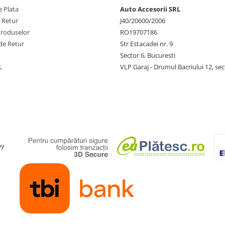
 Plata
Auto Accesorii SRL
e Retur
J40/20600/2006
Produselor
RO19707186
de Retur
Str Estacadei nr. 9
Sector 6, Bucuresti
L
VLP Garaj - Drumul Bacriului 12, sec
by