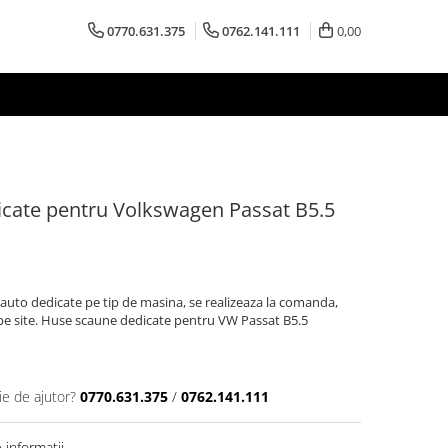
0770.631.375
0762.141.111
0,00
cate pentru Volkswagen Passat B5.5
uto dedicate pe tip de masina, se realizeaza la comanda,
a pe site. Huse scaune dedicate pentru VW Passat B5.5
ie de ajutor?
0770.631.375
/
0762.141.111
informatii