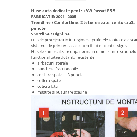
Electrice, Electronice Auto
Huse auto dedicate pentru VW Passat B5.5
Accesorii alarme auto
FABRICATIE: 2001 - 2005
Trendline / Comfortline: 2 tetiere spate, centura a3a
Alarme auto Alarme masina
puncte
Detectoare Radar
Sportline / Highline
Husele protejeaza in intregime suprafetele tapitate ale scau
Senzori parcare auto
sistemul de prindere al acestora fiind eficient si sigur.
Husele sunt realizate dupa forma si dimensiunile scaunelo
Echipamente atelier
functionalitatea dotarilor existente :
Consumabile Service
airbaguri laterale
banchete fractionabile
Instrumente Atelier
centura spate in 3 puncte
Set clipsuri auto de plastic
cotiera spate
cotiera fata
Piese si accesorii
masute si buzunare scaune
Amortizoare hayon
Accesorii auto
Incalzire scaune
Stergatoare auto
Paravanturi auto