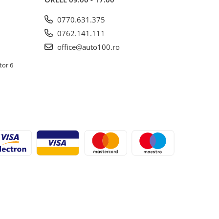
0770.631.375
0762.141.111
office@auto100.ro
tor 6