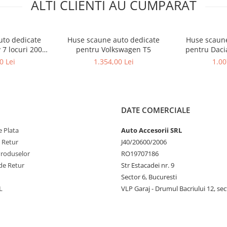
ALTI CLIENTI AU CUMPARAT
uto dedicate
Huse scaune auto dedicate
Huse scaune
ocuri 2004-
pentru Volkswagen T5
pentru Dacia
5
0 Lei
1.354,00 Lei
1.00
DATE COMERCIALE
 Plata
Auto Accesorii SRL
e Retur
J40/20600/2006
Produselor
RO19707186
de Retur
Str Estacadei nr. 9
Sector 6, Bucuresti
L
VLP Garaj - Drumul Bacriului 12, sec