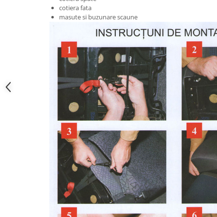
Lumini ambientale
cotiera fata
masute si buzunare scaune