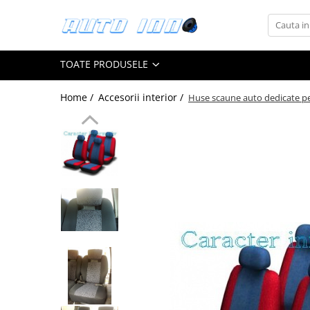
Toate Produsele
TOATE PRODUSELE
Montaj Sisteme Audio Auto
Accesorii interior
Home /
Accesorii interior /
Huse scaune auto dedicate pe
Covorase auto mocheta
Covorase cauciuc auto dedicate
Huse scaun auto dedicate
Odorizant Auto
Plase portbagaj
Tavite portbagaj auto
Pachete Audio
Accesorii Sisteme Audio
Conectica
Cupla carkit