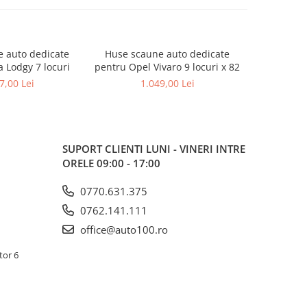
 auto dedicate
Huse scaune auto dedicate
Huse sca
 Lodgy 7 locuri
pentru Opel Vivaro 9 locuri x 82
pentru Vol
7,00 Lei
1.049,00 Lei
1
SUPORT CLIENTI
LUNI - VINERI INTRE
ORELE 09:00 - 17:00
0770.631.375
0762.141.111
office@auto100.ro
tor 6