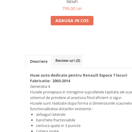
locuri
Electrice, Electronice Auto
799,00 Lei
Accesorii alarme auto
ADAUGA IN COS
Alarme auto Alarme masina
Detectoare Radar
Senzori parcare auto
Echipamente atelier
Consumabile Service
Review-uri
(0)
Descriere
Instrumente Atelier
Huse auto dedicate pentru Renault Espace 7 locuri
Set clipsuri auto de plastic
Fabricatie: 2003-2014
Piese si accesorii
Generatia 4
Husele protejeaza in intregime suprafetele tapitate ale scau
Amortizoare hayon
sistemul de prindere al acestora fiind eficient si sigur.
Accesorii auto
Husele sunt realizate dupa forma si dimensiunile scaunelo
functionalitatea dotarilor existente :
Incalzire scaune
airbaguri laterale
Stergatoare auto
banchete fractionabile
centura spate in 3 puncte
Paravanturi auto
cotiera spate