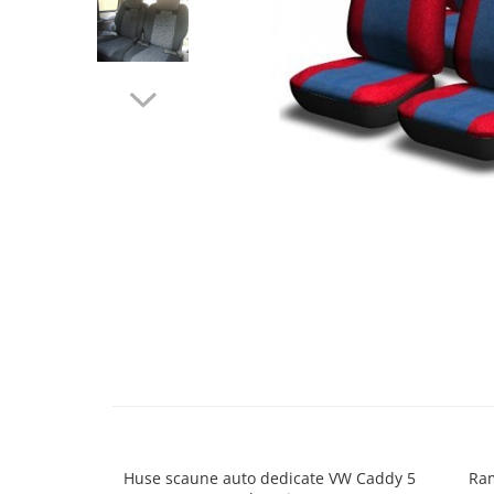
Cupla radio aftermarket
Cupla radio OEM
Inele boxe auto
Rame radio 1DIN
Rame radio 2DIN
Car Audio
Amplificatoare
CD Playere Auto
Conectori Difuzoare
Difuzoare, boxe auto coaxiale
Difuzoare-Sisteme / Componente
Insonorizant Auto
Vibro absorbant
Sigurante
Huse scaune auto dedicate VW Caddy 5
Ram
Subwoofer