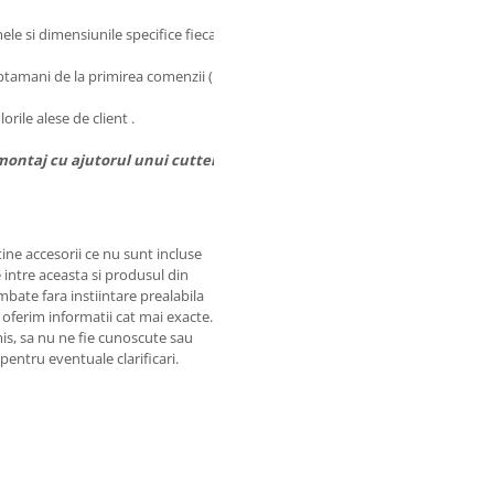
le si dimensiunile specifice fiecarui vehicul.
ptamani de la primirea comenzii ( incasarea avansului
rile alese de client .
montaj cu ajutorul unui cutter, cutit....
ine accesorii ce nu sunt incluse
 intre aceasta si produsul din
mbate fara instiintare prealabila
 oferim informatii cat mai exacte.
omis, sa nu ne fie cunoscute sau
pentru eventuale clarificari.