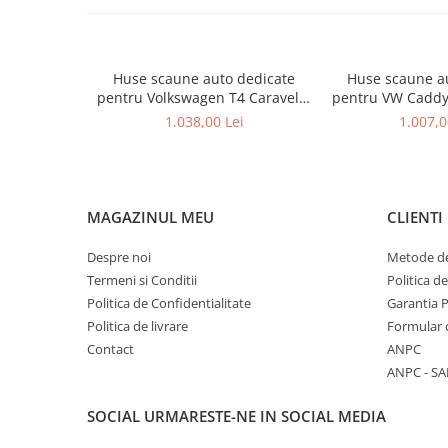
Huse scaune auto dedicate
Huse scaune a
pentru Volkswagen T4 Caravelle
pentru VW Caddy 7 l
9 locuri
201
1.038,00 Lei
1.007,0
MAGAZINUL MEU
CLIENTI
Despre noi
Metode de
Termeni si Conditii
Politica d
Politica de Confidentialitate
Garantia 
Politica de livrare
Formular 
Contact
ANPC
ANPC - SA
SOCIAL
URMARESTE-NE IN SOCIAL MEDIA