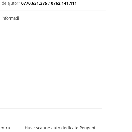
e de ajutor?
0770.631.375
/
0762.141.111
informatii
entru
Huse scaune auto dedicate Peugeot
Huse scaun