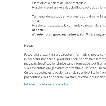
client dintr-o paleta de 20 de materiale.
Husele nu sunt universale , ele fiind create dupa forme
Termenul de executie si livrare este aproximativ 3 sa
50%).
Husele sunt executate la comanda cu materialul si culo
Atentie!!!
Husele nu au gauri ptr tetiere, vor fi date dupa 
Nota:
Fotografia prezentata are caracter informativ si poate cont
in pachetul standard al produsului sau pot exista diferente
magazin. Specificatiile tehnice sunt informative, pot fi schi
si nu constituie obligativitate contractuala. Ne straduim sa
Cu toate acestea este posibil ca unele specificatii sa le fi 
pot contine erori de operare. Va stam oricand la dispozitie 
Informatii conformitate produs