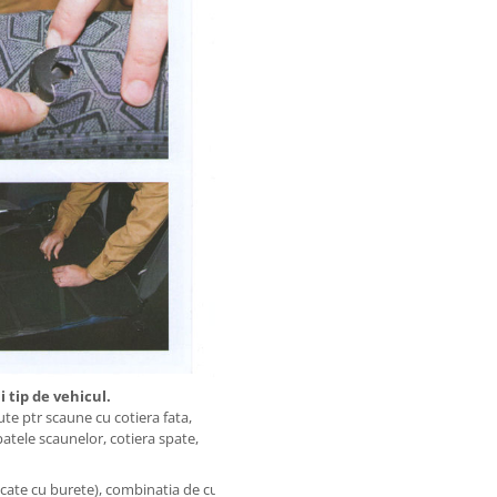
 tip de vehicul.
e ptr scaune cu cotiera fata,
patele scaunelor, cotiera spate,
cate cu burete), combinatia de culori fiind aleasa de