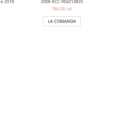
pa 2018
2008 ACC-904214825
IVE
786,00 Lei
LA COMANDA
A