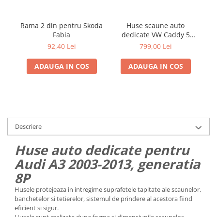
Rama 2 din pentru Skoda
Huse scaune auto
Fabia
dedicate VW Caddy 5
locuri
Ti
92,40 Lei
799,00 Lei
ADAUGA IN COS
ADAUGA IN COS
Descriere
Huse auto dedicate pentru
Audi A3 2003-2013, generatia
8P
Husele protejeaza in intregime suprafetele tapitate ale scaunelor,
banchetelor si tetierelor, sistemul de prindere al acestora fiind
eficient si sigur.
Husele sunt realizate dupa forma si dimensiunile scaunelor,