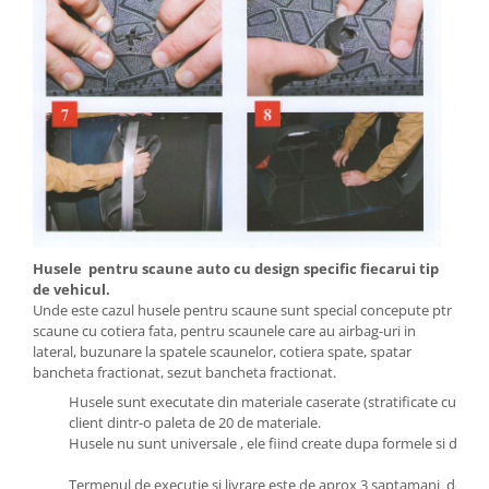
Husele pentru scaune auto cu design specific fiecarui tip
de vehicul.
Unde este cazul husele pentru scaune sunt special concepute ptr
scaune cu cotiera fata, pentru scaunele care au airbag-uri in
lateral, buzunare la spatele scaunelor, cotiera spate, spatar
bancheta fractionat, sezut bancheta fractionat.
Husele sunt executate din materiale caserate (stratificate cu bure
client dintr-o paleta de 20 de materiale.
Husele nu sunt universale , ele fiind create dupa formele si dimens
Termenul de executie si livrare este de aprox 3 saptamani de la p