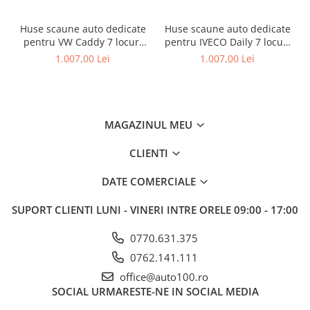
Huse scaune auto dedicate
Huse scaune auto dedicate
pentru VW Caddy 7 locuri
pentru IVECO Daily 7 locuri
2004-2015
2006-2014
1.007,00 Lei
1.007,00 Lei
MAGAZINUL MEU
CLIENTI
DATE COMERCIALE
SUPORT CLIENTI
LUNI - VINERI INTRE ORELE 09:00 - 17:00
0770.631.375
0762.141.111
office@auto100.ro
SOCIAL
URMARESTE-NE IN SOCIAL MEDIA