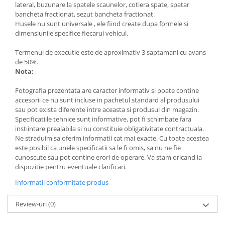
lateral, buzunare la spatele scaunelor, cotiera spate, spatar
bancheta fractionat, sezut bancheta fractionat.
Husele nu sunt universale , ele fiind create dupa formele si
dimensiunile specifice fiecarui vehicul.
Termenul de executie este de aproximativ 3 saptamani cu avans
de 50%.
Nota:
Fotografia prezentata are caracter informativ si poate contine
accesorii ce nu sunt incluse in pachetul standard al produsului
sau pot exista diferente intre aceasta si produsul din magazin.
Specificatiile tehnice sunt informative, pot fi schimbate fara
instiintare prealabila si nu constituie obligativitate contractuala.
Ne straduim sa oferim informatii cat mai exacte. Cu toate acestea
este posibil ca unele specificatii sa le fi omis, sa nu ne fie
cunoscute sau pot contine erori de operare. Va stam oricand la
dispozitie pentru eventuale clarificari.
Informatii conformitate produs
Review-uri
(0)