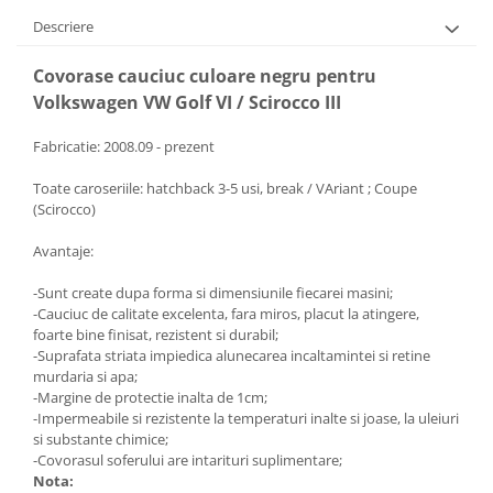
Descriere
Covorase cauciuc culoare negru pentru
Volkswagen VW Golf VI / Scirocco III
Fabricatie: 2008.09 - prezent
Toate caroseriile: hatchback 3-5 usi, break / VAriant ; Coupe
(Scirocco)
Avantaje:
-Sunt create dupa forma si dimensiunile fiecarei masini;
-Cauciuc de calitate excelenta, fara miros, placut la atingere,
foarte bine finisat, rezistent si durabil;
-Suprafata striata impiedica alunecarea incaltamintei si retine
murdaria si apa;
-Margine de protectie inalta de 1cm;
-Impermeabile si rezistente la temperaturi inalte si joase, la uleiuri
si substante chimice;
-Covorasul soferului are intarituri suplimentare;
Nota: