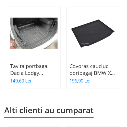
Tavita portbagaj
Covoras cauciuc
Dacia Lodgy
portbagaj BMW X3
fabricatie 07.2012 -
G01, 11.2017-
149,60 Lei
196,90 Lei
prezent (7 locuri)
prezent, Rigum RKK
Cehia
Alti clienti au cumparat