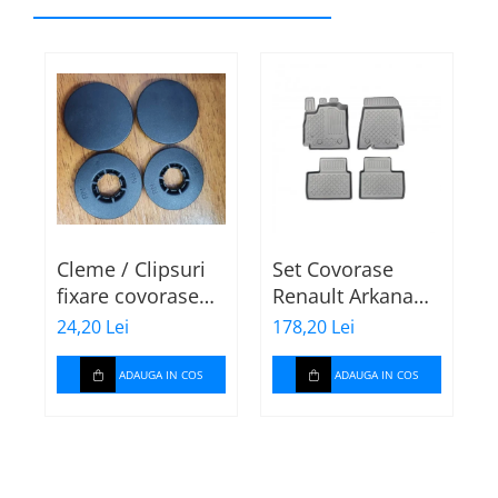
Cleme / Clipsuri
Set Covorase
fixare covorase
Renault Arkana
t
auto pentru
tip tavita 603484
24,20 Lei
178,20 Lei
1
Renault / Nissan
P
ADAUGA IN COS
ADAUGA IN COS