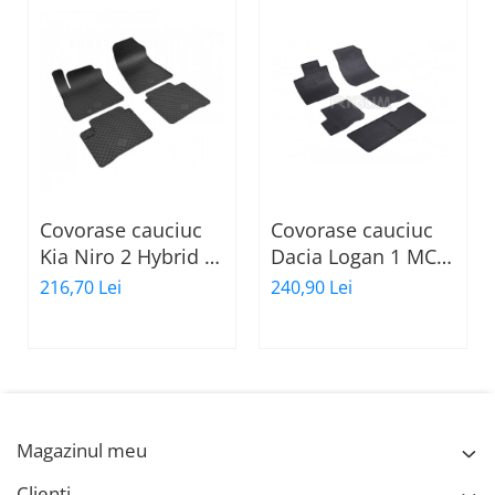
Covorase cauciuc
Covorase cauciuc
Kia Niro 2 Hybrid /
Dacia Logan 1 MCV,
Plug-in Hybrid
2007-2013, Rigum
216,70 Lei
240,90 Lei
2022-prezent,
(cu 7 locuri)
Gumarny Zubri
Cehia
Magazinul meu
Clienti