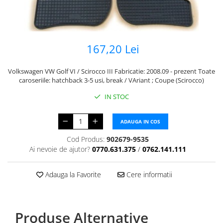
167,20 Lei
Volkswagen VW Golf VI / Scirocco III Fabricatie: 2008.09 - prezent Toate
caroseriile: hatchback 3-5 usi, break / VAriant ; Coupe (Scirocco)
IN STOC
ADAUGA IN COS
Cod Produs:
902679-9535
Ai nevoie de ajutor?
0770.631.375
/
0762.141.111
Adauga la Favorite
Cere informatii
Produse Alternative