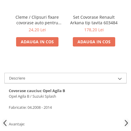
Cleme / Clipsuri fixare
Set Covorase Renault
covorase auto pentru
Arkana tip tavita 603484
ta
Renault / Nissan
I
24,20 Lei
178,20 Lei
ADAUGA IN COS
ADAUGA IN COS
Descriere
Covorase cauciuc Opel Agila B
Opel Agila B / Suzuki Splash
Fabricatie: 04.2008 - 2014
Avantaje: