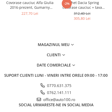
Covorase cauciuc Alfa Giulia
Pachet Dacia Spring
-2%
2016-prezent, Gumarny
covorase cauciuc + tava
Zubri Cehia (cutie automata
portbagaj
227,70 Lei
312,40 Lei
/ manuala) 223194
305,80 Lei
MAGAZINUL MEU
CLIENTI
DATE COMERCIALE
SUPORT CLIENTI
LUNI - VINERI INTRE ORELE 09:00 - 17:00
0770.631.375
0762.141.111
office@auto100.ro
SOCIAL
URMARESTE-NE IN SOCIAL MEDIA