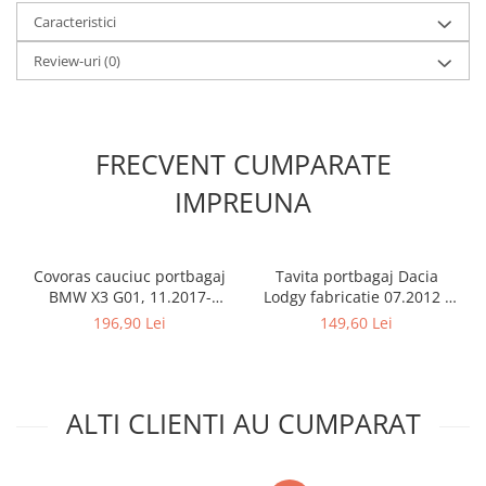
Caracteristici
Review-uri
(0)
FRECVENT CUMPARATE
IMPREUNA
Covoras cauciuc portbagaj
Tavita portbagaj Dacia
BMW X3 G01, 11.2017-
Lodgy fabricatie 07.2012 -
prezent, Rigum RKK Cehia
prezent (7 locuri)
196,90 Lei
149,60 Lei
ALTI CLIENTI AU CUMPARAT