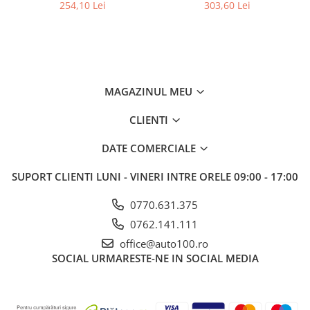
01.2021-prezent, randurile
Petex Germania
254,10 Lei
303,60 Lei
2-3 la masini cu 5/7 locuri,
Aristar
MAGAZINUL MEU
CLIENTI
DATE COMERCIALE
SUPORT CLIENTI
LUNI - VINERI INTRE ORELE 09:00 - 17:00
0770.631.375
0762.141.111
office@auto100.ro
SOCIAL
URMARESTE-NE IN SOCIAL MEDIA