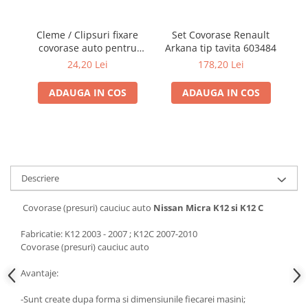
Electrice, Electronice Auto
Accesorii alarme auto
Cleme / Clipsuri fixare
Set Covorase Renault
covorase auto pentru
Arkana tip tavita 603484
ta
Alarme auto Alarme masina
Renault / Nissan
I
24,20 Lei
178,20 Lei
Detectoare Radar
ADAUGA IN COS
ADAUGA IN COS
Senzori parcare auto
Echipamente atelier
Consumabile Service
Instrumente Atelier
Set clipsuri auto de plastic
Descriere
Piese si accesorii
Covorase (presuri) cauciuc auto
Nissan Micra K12 si K12 C
Amortizoare hayon
Fabricatie: K12 2003 - 2007 ; K12C 2007-2010
Accesorii auto
Covorase (presuri) cauciuc auto
Incalzire scaune
Avantaje:
Stergatoare auto
Paravanturi auto
-Sunt create dupa forma si dimensiunile fiecarei masini;