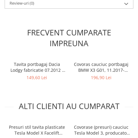
Review-uri
(0)
FRECVENT CUMPARATE
IMPREUNA
Tavita portbagaj Dacia
Covoras cauciuc portbagaj
Lodgy fabricatie 07.2012 -
BMW X3 G01, 11.2017-
prezent (7 locuri)
prezent, Rigum RKK Cehia
149,60 Lei
196,90 Lei
ALTI CLIENTI AU CUMPARAT
Presuri stil tavita plasticate
Covorase (presuri) cauciuc
Tesla Model X Facelift
Tesla Model 3, producator