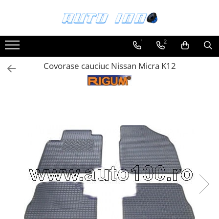
Toate Produsele
1
2
Montaj Sisteme Audio Auto
Covorase cauciuc Nissan Micra K12
Accesorii interior
Covorase auto mocheta
Covorase cauciuc auto dedicate
Huse scaun auto dedicate
Odorizant Auto
Plase portbagaj
Tavite portbagaj auto
Pachete Audio
Accesorii Sisteme Audio
Conectica
Cupla carkit