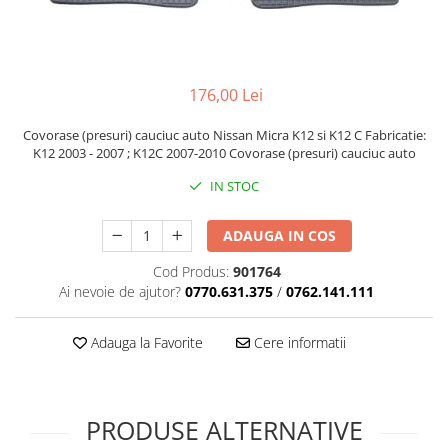
Cupla radio aftermarket
Cupla radio OEM
Inele boxe auto
176,00 Lei
Rame radio 1DIN
Rame radio 2DIN
Covorase (presuri) cauciuc auto Nissan Micra K12 si K12 C Fabricatie:
K12 2003 - 2007 ; K12C 2007-2010 Covorase (presuri) cauciuc auto
Car Audio
IN STOC
Amplificatoare
CD Playere Auto
ADAUGA IN COS
Conectori Difuzoare
Cod Produs:
901764
Difuzoare, boxe auto coaxiale
Ai nevoie de ajutor?
0770.631.375
/
0762.141.111
Difuzoare-Sisteme / Componente
Adauga la Favorite
Cere informatii
Insonorizant Auto
Vibro absorbant
Sigurante
PRODUSE ALTERNATIVE
Subwoofer