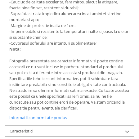
-Cauciuc de calitate excelenta, fara miros, placut la atingere,
Lumini ambientale
foarte bine finisat, rezistent si durabil;
-Suprafata striata impiedica alunecarea incaltamintei si retine
murdaria si apa;
-Margine de protectie inalta de 1cm;
-Impermeabile si rezistente la temperaturi inalte si joase, la uleiuri
si substante chimice;
-Covorasul soferului are intarituri suplimentare;
Nota:
Fotografia prezentata are caracter informativ si poate contine
accesorii ce nu sunt incluse in pachetul standard al produsului
sau pot exista diferente intre aceasta si produsul din magazin.
Specificatiile tehnice sunt informative, pot fi schimbate fara
instiintare prealabila si nu constituie obligativitate contractuala.
Ne straduim sa oferim informatii cat mai exacte. Cu toate acestea
este posibil ca unele specificatii sa le fi omis, sa nu ne fie
cunoscute sau pot contine erori de operare. Va stam oricand la
dispozitie pentru eventuale clarificari.
Informatii conformitate produs
Caracteristici