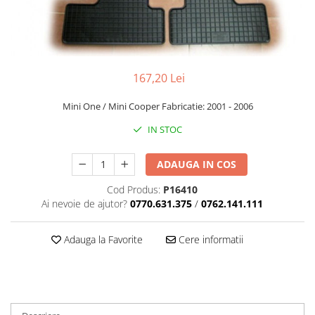
Cupla radio aftermarket
Cupla radio OEM
Inele boxe auto
Rame radio 1DIN
167,20 Lei
Rame radio 2DIN
Mini One / Mini Cooper Fabricatie: 2001 - 2006
Car Audio
IN STOC
Amplificatoare
CD Playere Auto
ADAUGA IN COS
Conectori Difuzoare
Cod Produs:
P16410
Difuzoare, boxe auto coaxiale
Ai nevoie de ajutor?
0770.631.375
/
0762.141.111
Difuzoare-Sisteme / Componente
Adauga la Favorite
Cere informatii
Insonorizant Auto
Vibro absorbant
Sigurante
Subwoofer