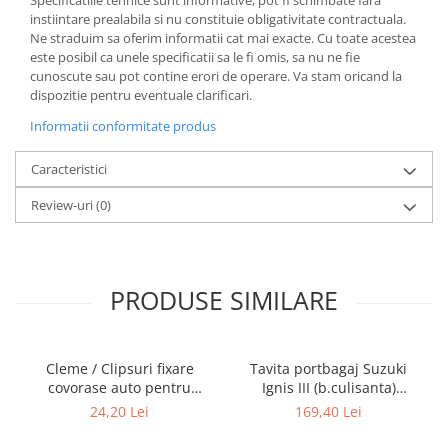
Specificatiile tehnice sunt informative, pot fi schimbate fara
Lumini ambientale
instiintare prealabila si nu constituie obligativitate contractuala.
Ne straduim sa oferim informatii cat mai exacte. Cu toate acestea
este posibil ca unele specificatii sa le fi omis, sa nu ne fie
cunoscute sau pot contine erori de operare. Va stam oricand la
dispozitie pentru eventuale clarificari.
Informatii conformitate produs
Caracteristici
Review-uri
(0)
PRODUSE SIMILARE
Cleme / Clipsuri fixare
Tavita portbagaj Suzuki
covorase auto pentru
Ignis III (b.culisanta)
Renault / Nissan
Guardliner
24,20 Lei
169,40 Lei