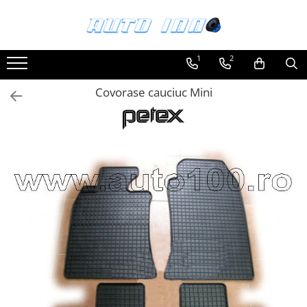
Toate Produsele
1
2
Montaj Sisteme Audio Auto
Covorase cauciuc Mini
Accesorii interior
Covorase auto mocheta
Covorase cauciuc auto dedicate
Huse scaun auto dedicate
Odorizant Auto
Plase portbagaj
Tavite portbagaj auto
Pachete Audio
Accesorii Sisteme Audio
Conectica
Cupla carkit