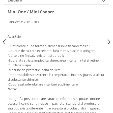
Descriere
Electrice, Electronice Auto
Accesorii alarme auto
Mini One / Mini Cooper
Alarme auto Alarme masina
Fabricatie: 2001 - 2006
Detectoare Radar
Senzori parcare auto
Avantaje:
Echipamente atelier
-Sunt create dupa forma si dimensiunile fiecarei masini;
Consumabile Service
-Cauciuc de calitate excelenta, fara miros, placut la atingere,
foarte bine finisat, rezistent si durabil;
Instrumente Atelier
-Suprafata striata impiedica alunecarea incaltamintei si retine
Set clipsuri auto de plastic
murdaria si apa;
-Margine de protectie inalta de 1cm;
Piese si accesorii
-Impermeabile si rezistente la temperaturi inalte si joase, la uleiuri
Amortizoare hayon
si substante chimice;
-Covorasul soferului are intarituri suplimentare;
Accesorii auto
Nota:
Incalzire scaune
Fotografia prezentata are caracter informativ si poate contine
Stergatoare auto
accesorii ce nu sunt incluse in pachetul standard al produsului
sau pot exista diferente intre aceasta si produsul din magazin.
Paravanturi auto