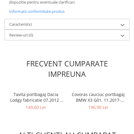
dispozitie pentru eventuale clarificari.
Informatii conformitate produs
Caracteristici
Review-uri
(0)
FRECVENT CUMPARATE
IMPREUNA
Tavita portbagaj Dacia
Covoras cauciuc portbagaj
Lodgy fabricatie 07.2012 -
BMW X3 G01, 11.2017-
prezent (7 locuri)
prezent, Rigum RKK Cehia
149,60 Lei
196,90 Lei