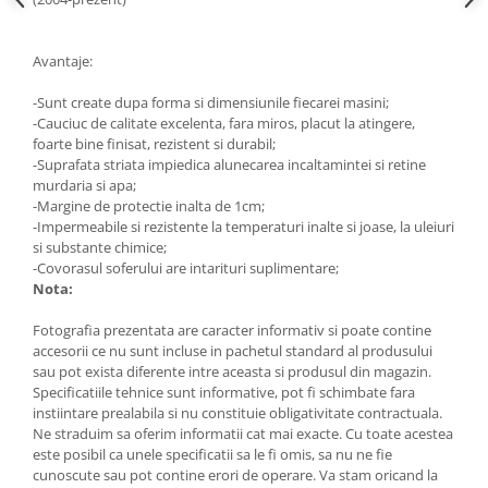
Avantaje:
-Sunt create dupa forma si dimensiunile fiecarei masini;
-Cauciuc de calitate excelenta, fara miros, placut la atingere,
foarte bine finisat, rezistent si durabil;
-Suprafata striata impiedica alunecarea incaltamintei si retine
murdaria si apa;
-Margine de protectie inalta de 1cm;
-Impermeabile si rezistente la temperaturi inalte si joase, la uleiuri
si substante chimice;
-Covorasul soferului are intarituri suplimentare;
Nota:
Fotografia prezentata are caracter informativ si poate contine
accesorii ce nu sunt incluse in pachetul standard al produsului
sau pot exista diferente intre aceasta si produsul din magazin.
Specificatiile tehnice sunt informative, pot fi schimbate fara
instiintare prealabila si nu constituie obligativitate contractuala.
Ne straduim sa oferim informatii cat mai exacte. Cu toate acestea
este posibil ca unele specificatii sa le fi omis, sa nu ne fie
cunoscute sau pot contine erori de operare. Va stam oricand la