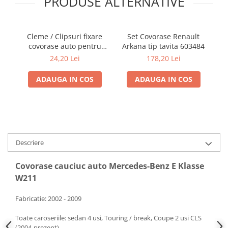
PRODUSE ALTERNATIVE
Cleme / Clipsuri fixare
Set Covorase Renault
covorase auto pentru
Arkana tip tavita 603484
p
Renault / Nissan
24,20 Lei
178,20 Lei
ADAUGA IN COS
ADAUGA IN COS
Descriere
Covorase cauciuc auto Mercedes-Benz E Klasse
W211
Fabricatie: 2002 - 2009
Toate caroseriile: sedan 4 usi, Touring / break, Coupe 2 usi CLS
(2004-prezent)