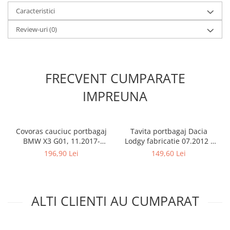
Caracteristici
Review-uri
(0)
FRECVENT CUMPARATE
IMPREUNA
Covoras cauciuc portbagaj
Tavita portbagaj Dacia
BMW X3 G01, 11.2017-
Lodgy fabricatie 07.2012 -
prezent, Rigum RKK Cehia
prezent (7 locuri)
196,90 Lei
149,60 Lei
ALTI CLIENTI AU CUMPARAT