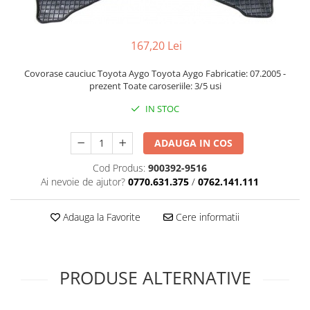
Cupla radio aftermarket
Cupla radio OEM
167,20 Lei
Inele boxe auto
Rame radio 1DIN
Covorase cauciuc Toyota Aygo Toyota Aygo Fabricatie: 07.2005 -
prezent Toate caroseriile: 3/5 usi
Rame radio 2DIN
IN STOC
Car Audio
Amplificatoare
ADAUGA IN COS
CD Playere Auto
Cod Produs:
900392-9516
Conectori Difuzoare
Ai nevoie de ajutor?
0770.631.375
/
0762.141.111
Difuzoare, boxe auto coaxiale
Adauga la Favorite
Cere informatii
Difuzoare-Sisteme / Componente
Insonorizant Auto
Vibro absorbant
PRODUSE ALTERNATIVE
Sigurante
Subwoofer