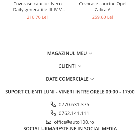
Covorase cauciuc Iveco
Covorase cauciuc Opel
Daily generatiile III-IV-V
Zafira A
2000-06.2014, Gumarny
216,70 Lei
259,60 Lei
Zubri Cehia (fata)
MAGAZINUL MEU
CLIENTI
DATE COMERCIALE
SUPORT CLIENTI
LUNI - VINERI INTRE ORELE 09:00 - 17:00
0770.631.375
0762.141.111
office@auto100.ro
SOCIAL
URMARESTE-NE IN SOCIAL MEDIA