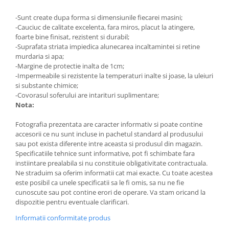
Lumini ambientale
-Sunt create dupa forma si dimensiunile fiecarei masini;
-Cauciuc de calitate excelenta, fara miros, placut la atingere,
foarte bine finisat, rezistent si durabil;
-Suprafata striata impiedica alunecarea incaltamintei si retine
murdaria si apa;
-Margine de protectie inalta de 1cm;
-Impermeabile si rezistente la temperaturi inalte si joase, la uleiuri
si substante chimice;
-Covorasul soferului are intarituri suplimentare;
Nota:
Fotografia prezentata are caracter informativ si poate contine
accesorii ce nu sunt incluse in pachetul standard al produsului
sau pot exista diferente intre aceasta si produsul din magazin.
Specificatiile tehnice sunt informative, pot fi schimbate fara
instiintare prealabila si nu constituie obligativitate contractuala.
Ne straduim sa oferim informatii cat mai exacte. Cu toate acestea
este posibil ca unele specificatii sa le fi omis, sa nu ne fie
cunoscute sau pot contine erori de operare. Va stam oricand la
dispozitie pentru eventuale clarificari.
Informatii conformitate produs