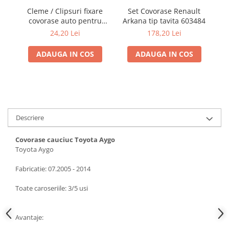
Electrice, Electronice Auto
Cleme / Clipsuri fixare
Set Covorase Renault
covorase auto pentru
Arkana tip tavita 603484
de
Accesorii alarme auto
Renault / Nissan
M
24,20 Lei
178,20 Lei
Alarme auto Alarme masina
ADAUGA IN COS
ADAUGA IN COS
Detectoare Radar
Senzori parcare auto
Echipamente atelier
Consumabile Service
Instrumente Atelier
Descriere
Set clipsuri auto de plastic
Covorase cauciuc Toyota Aygo
Piese si accesorii
Toyota Aygo
Amortizoare hayon
Fabricatie: 07.2005 - 2014
Accesorii auto
Toate caroseriile: 3/5 usi
Incalzire scaune
Stergatoare auto
Avantaje:
Paravanturi auto