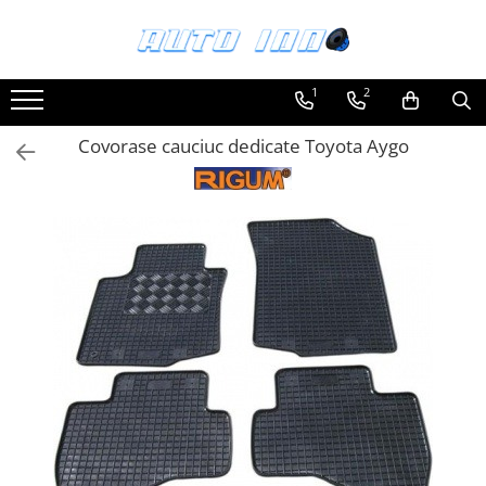
Toate Produsele
1
2
Montaj Sisteme Audio Auto
Covorase cauciuc dedicate Toyota Aygo
Accesorii interior
Covorase auto mocheta
Covorase cauciuc auto dedicate
Huse scaun auto dedicate
Odorizant Auto
Plase portbagaj
Tavite portbagaj auto
Pachete Audio
Accesorii Sisteme Audio
Conectica
Cupla carkit