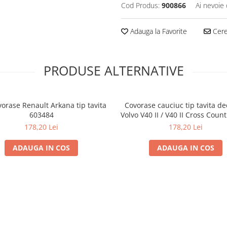
Cod Produs:
900866
Ai nevoie 
Adauga la Favorite
Cere 
PRODUSE ALTERNATIVE
vorase Renault Arkana tip tavita
Covorase cauciuc tip tavita de
603484
Volvo V40 II / V40 II Cross Coun
07.2012-
178,20 Lei
178,20 Lei
ADAUGA IN COS
ADAUGA IN COS