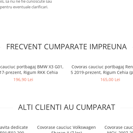
omis, sa nu ne fie cunoscute sau
pentru eventuale clarificari.
FRECVENT CUMPARATE IMPREUNA
 cauciuc portbagaj BMW X3 G01,
Covoras cauciuc portbagaj Rena
17-prezent, Rigum RKK Cehia
5 2019-prezent, Rigum Cehia (
mai jos)
196,90 Lei
165,00 Lei
ALTI CLIENTI AU CUMPARAT
tavita dedicate
Covorase cauciuc Volkswagen
Covorase cauc
E91/E92 2005-
Sharan II (7 loc)
MCV, 2007-20