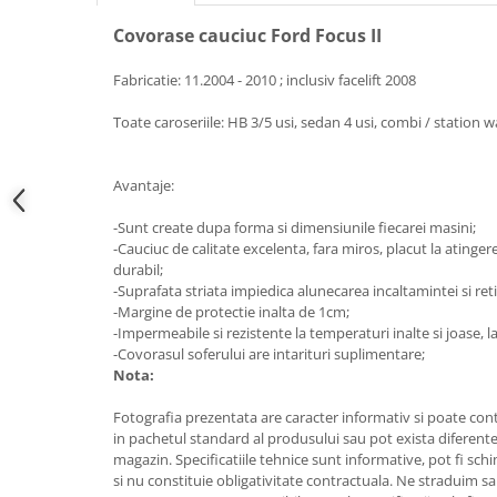
Electrice, Electronice Auto
Covorase cauciuc Ford Focus II
Accesorii alarme auto
Fabricatie: 11.2004 - 2010 ; inclusiv facelift 2008
Alarme auto Alarme masina
Detectoare Radar
Toate caroseriile: HB 3/5 usi, sedan 4 usi, combi / station 
Senzori parcare auto
Avantaje:
Echipamente atelier
Consumabile Service
-Sunt create dupa forma si dimensiunile fiecarei masini;
-Cauciuc de calitate excelenta, fara miros, placut la atingere,
Instrumente Atelier
durabil;
Set clipsuri auto de plastic
-Suprafata striata impiedica alunecarea incaltamintei si ret
-Margine de protectie inalta de 1cm;
Piese si accesorii
-Impermeabile si rezistente la temperaturi inalte si joase, la
Amortizoare hayon
-Covorasul soferului are intarituri suplimentare;
Nota:
Accesorii auto
Incalzire scaune
Fotografia prezentata are caracter informativ si poate cont
in pachetul standard al produsului sau pot exista diferente
Stergatoare auto
magazin. Specificatiile tehnice sunt informative, pot fi schi
Paravanturi auto
si nu constituie obligativitate contractuala. Ne straduim sa