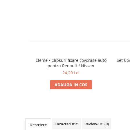
Cupla radio aftermarket
Cupla radio OEM
Inele boxe auto
Rame radio 1DIN
Rame radio 2DIN
Car Audio
Amplificatoare
Cleme / Clipsuri fixare covorase auto
Set Co
CD Playere Auto
pentru Renault / Nissan
24,20 Lei
Conectori Difuzoare
Difuzoare, boxe auto coaxiale
ADAUGA IN COS
Difuzoare-Sisteme / Componente
Insonorizant Auto
Vibro absorbant
Sigurante
Caracteristici
Review-uri
(0)
Descriere
Subwoofer