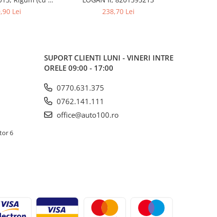
ocuri)
prezent, ra
,90 Lei
238,70 Lei
cu 5/7
SUPORT CLIENTI
LUNI - VINERI INTRE
ORELE 09:00 - 17:00
0770.631.375
0762.141.111
office@auto100.ro
tor 6