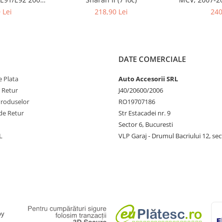
2
l
 Lei
218,90 Lei
240
DATE COMERCIALE
 Plata
Auto Accesorii SRL
e Retur
J40/20600/2006
Produselor
RO19707186
de Retur
Str Estacadei nr. 9
Sector 6, Bucuresti
L
VLP Garaj - Drumul Bacriului 12, sec
by