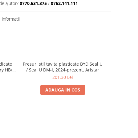
de ajutor?
0770.631.375
/
0762.141.111
informatii
dicate
Presuri stil tavita plasticate BYD Seal U
Covorase ca
try HB/5
/ Seal U DM-i, 2024-prezent, Aristar
Volkswagen P
201,30 Lei
ADAUGA IN COS
A