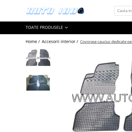
Toate Produsele
TOATE PRODUSELE
Montaj Sisteme Audio Auto
Accesorii interior
Home /
Accesorii interior /
Covorase cauciuc dedicate pe
Covorase auto mocheta
Covorase cauciuc auto dedicate
Huse scaun auto dedicate
Odorizant Auto
Plase portbagaj
Tavite portbagaj auto
Pachete Audio
Accesorii Sisteme Audio
Conectica
Cupla carkit