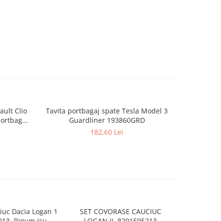
ult Clio
Tavita portbagaj spate Tesla Model 3
Tavita port
portbagaj
Guardliner 193860GRD
V4
182,60 Lei
iuc Dacia Logan 1
SET COVORASE CAUCIUC
Presuri st
13, Rigum (cu 7
LOGAN II, 8201595213
Tesla Mode