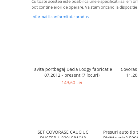
Cu toate acestea este posibil ca unele specificatii sa le fi 
Lumini ambientale
pot contine erori de operare. Va stam oricand la dispozitie 
Informatii conformitate produs
Tavita portbagaj Dacia Lodgy fabricatie
Covoras
07.2012 - prezent (7 locuri)
11.20
149,60 Lei
SET COVORASE CAUCIUC
Presuri auto tip 
DUSTER I, 8201581618
BMW seria3 E90/