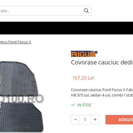
ntru Ford Focus II
Covorase cauciuc dedic
167,20 Lei
Covorase cauciuc Ford Focus II Fabric
HB 3/5 usi, sedan 4 usi, combi / st
IN STOC
ADAUG