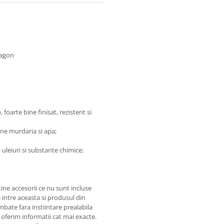
wagon
 foarte bine finisat, rezistent si
ine murdaria si apa;
 uleiuri si substante chimice;
ine accesorii ce nu sunt incluse
 intre aceasta si produsul din
mbate fara instiintare prealabila
 oferim informatii cat mai exacte.