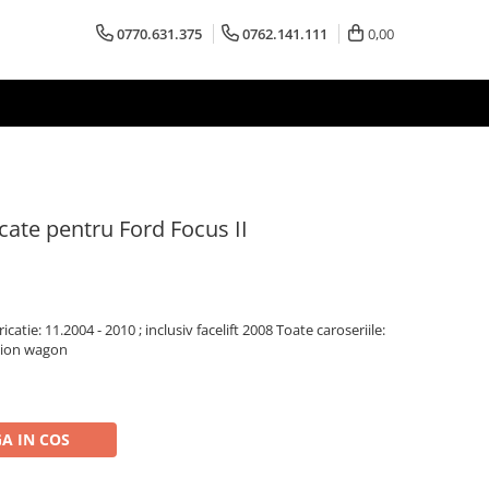
0770.631.375
0762.141.111
0,00
ate pentru Ford Focus II
atie: 11.2004 - 2010 ; inclusiv facelift 2008 Toate caroseriile:
ation wagon
A IN COS