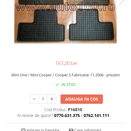
Cupla radio aftermarket
Cupla radio OEM
Inele boxe auto
Rame radio 1DIN
Rame radio 2DIN
Car Audio
Amplificatoare
167,20 Lei
CD Playere Auto
Conectori Difuzoare
Mini One / Mini Cooper / Cooper S Fabricatie: 11.2006 - prezent
Difuzoare, boxe auto coaxiale
IN STOC
Difuzoare-Sisteme / Componente
ADAUGA IN COS
Insonorizant Auto
Cod Produs:
P16810
Vibro absorbant
Ai nevoie de ajutor?
0770.631.375
/
0762.141.111
Sigurante
Subwoofer
Adauga la Favorite
Cere informatii