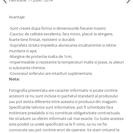
Lumini ambientale
Avantaje:
-Sunt create dupa forma si dimensiunile fiecarei masini;
-Cauciuc de calitate excelenta, fara miros, placut la atingere,
foarte bine finisat, rezistent si durabil;
-Suprafata striata impiedica alunecarea incaltamintei si retine
murdaria si apa;
-Margine de protectie inalta de 1cm;
-Impermeabile si rezistente la temperaturi inalte si joase, la uleiuri
si substante chimice;
-Covorasul soferului are intarituri suplimentare;
Nota:
Fotografia prezentata are caracter informativ si poate contine
accesorii ce nu sunt incluse in pachetul standard al produsului
sau pot exista diferente intre aceasta si produsul din magazin.
Specificatiile tehnice sunt informative, pot fi schimbate fara
instiintare prealabila si nu constituie obligativitate contractuala.
Ne straduim sa oferim informatii cat mai exacte. Cu toate acestea
este posibil ca unele specificatii sa le fi omis, sa nu ne fie
cunoscute sau pot contine erori de operare. Va stam oricand la