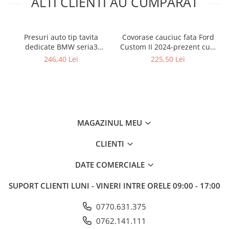
ALTI CLIENTI AU CUMPARAT
Presuri auto tip tavita
Covorase cauciuc fata Ford
dedicate BMW seria3
Custom II 2024-prezent cu 2
E90/E91/E92 2005-2012
sau 3 locuri (set 3 covorase),
246,40 Lei
225,50 Lei
Rigum Cehia
MAGAZINUL MEU
CLIENTI
DATE COMERCIALE
SUPORT CLIENTI
LUNI - VINERI INTRE ORELE 09:00 - 17:00
0770.631.375
0762.141.111