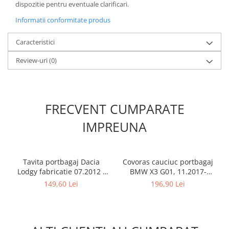
dispozitie pentru eventuale clarificari.
Informatii conformitate produs
Caracteristici
Review-uri
(0)
FRECVENT CUMPARATE
IMPREUNA
Tavita portbagaj Dacia
Covoras cauciuc portbagaj
Lodgy fabricatie 07.2012 -
BMW X3 G01, 11.2017-
prezent (7 locuri)
prezent, Rigum RKK Cehia
149,60 Lei
196,90 Lei