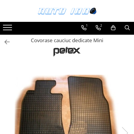
Toate Produsele
1
2
Montaj Sisteme Audio Auto
Covorase cauciuc dedicate Mini
Accesorii interior
Covorase auto mocheta
Covorase cauciuc auto dedicate
Huse scaun auto dedicate
Odorizant Auto
Plase portbagaj
Tavite portbagaj auto
Pachete Audio
Accesorii Sisteme Audio
Conectica
Cupla carkit