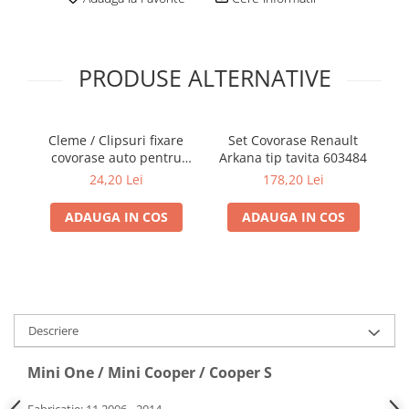
Electrice, Electronice Auto
Accesorii alarme auto
Alarme auto Alarme masina
PRODUSE ALTERNATIVE
Detectoare Radar
Senzori parcare auto
Cleme / Clipsuri fixare
Set Covorase Renault
Echipamente atelier
covorase auto pentru
Arkana tip tavita 603484
ta
Renault / Nissan
I
Consumabile Service
24,20 Lei
178,20 Lei
Instrumente Atelier
ADAUGA IN COS
ADAUGA IN COS
Set clipsuri auto de plastic
Piese si accesorii
Amortizoare hayon
Accesorii auto
Descriere
Incalzire scaune
Stergatoare auto
Mini One / Mini Cooper / Cooper S
Paravanturi auto
Fabricatie: 11.2006 - 2014