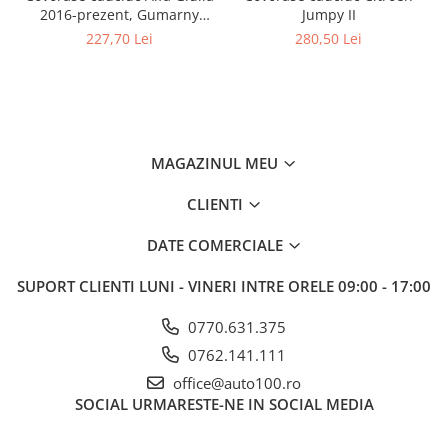
2016-prezent, Gumarny
Jumpy II
Zubri Cehia (cutie automata
227,70 Lei
280,50 Lei
/ manuala) 223194
MAGAZINUL MEU
CLIENTI
DATE COMERCIALE
SUPORT CLIENTI
LUNI - VINERI INTRE ORELE 09:00 - 17:00
0770.631.375
0762.141.111
office@auto100.ro
SOCIAL
URMARESTE-NE IN SOCIAL MEDIA