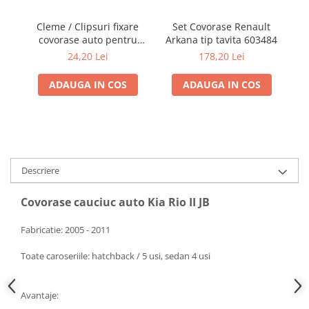
Cleme / Clipsuri fixare
Set Covorase Renault
covorase auto pentru
Arkana tip tavita 603484
ta
Renault / Nissan
I
24,20 Lei
178,20 Lei
ADAUGA IN COS
ADAUGA IN COS
Descriere
Covorase cauciuc auto Kia Rio II JB
Fabricatie: 2005 - 2011
Toate caroseriile: hatchback / 5 usi, sedan 4 usi
Avantaje: