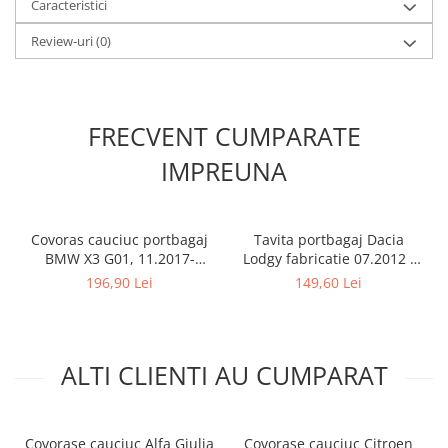
Caracteristici
Review-uri
(0)
FRECVENT CUMPARATE
IMPREUNA
Covoras cauciuc portbagaj
Tavita portbagaj Dacia
BMW X3 G01, 11.2017-
Lodgy fabricatie 07.2012 -
prezent, Rigum RKK Cehia
prezent (7 locuri)
196,90 Lei
149,60 Lei
ALTI CLIENTI AU CUMPARAT
Covorase cauciuc Alfa Giulia
Covorase cauciuc Citroen