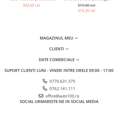
Petex Germania
cauciuc Rigum
303,60 Lei
319,00 Lei
310,20 Lei
MAGAZINUL MEU
CLIENTI
DATE COMERCIALE
SUPORT CLIENTI
LUNI - VINERI INTRE ORELE 09:00 - 17:00
0770.631.375
0762.141.111
office@auto100.ro
SOCIAL
URMARESTE-NE IN SOCIAL MEDIA