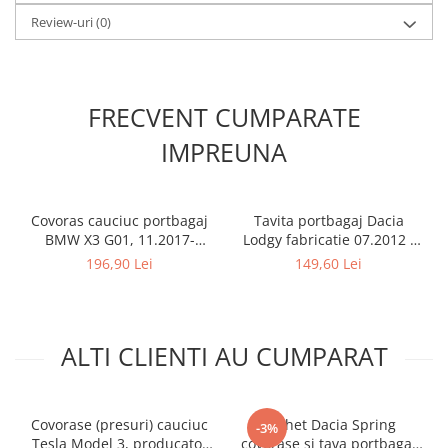
Review-uri
(0)
FRECVENT CUMPARATE
IMPREUNA
Covoras cauciuc portbagaj
Tavita portbagaj Dacia
BMW X3 G01, 11.2017-
Lodgy fabricatie 07.2012 -
prezent, Rigum RKK Cehia
prezent (7 locuri)
196,90 Lei
149,60 Lei
ALTI CLIENTI AU CUMPARAT
Covorase (presuri) cauciuc
Pachet Dacia Spring
-3%
Tesla Model 3, producator
covorase si tava portbagaj