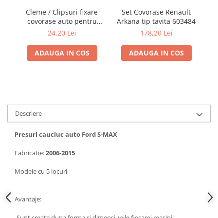
Cleme / Clipsuri fixare
Set Covorase Renault
covorase auto pentru
Arkana tip tavita 603484
ta
Renault / Nissan
I
24,20 Lei
178,20 Lei
ADAUGA IN COS
ADAUGA IN COS
Descriere
Presuri cauciuc auto Ford S-MAX
Fabricatie:
2006-2015
Modele cu 5 locuri
Avantaje:
-Sunt create dupa forma si dimensiunile fiecarei masini;