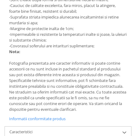
-Cauciuc de calitate excelenta, fara miros, placut la atingere,
foarte bine finisat, rezistent si durabil;
-Suprafata striata impiedica alunecarea incaltamintei si retine
murdaria si apa;
-Margine de protectie inalta de 1cm;
-Impermeabile si rezistente la temperaturi inalte si joase, la uleiuri
si substante chimice;
-Covorasul soferului are intarituri suplimentare;
Nota:
Fotografia prezentata are caracter informativ si poate contine
accesorii ce nu sunt incluse in pachetul standard al produsului
sau pot exista diferente intre aceasta si produsul din magazin.
Specificatiile tehnice sunt informative, pot fi schimbate fara
instiintare prealabila si nu constituie obligativitate contractuala.
Ne straduim sa oferim informatii cat mai exacte. Cu toate acestea
este posibil ca unele specificatii sa le fi omis, sa nu ne fie
cunoscute sau pot contine erori de operare. Va stam oricand la
dispozitie pentru eventuale clarificari.
Informatii conformitate produs
Caracteristici