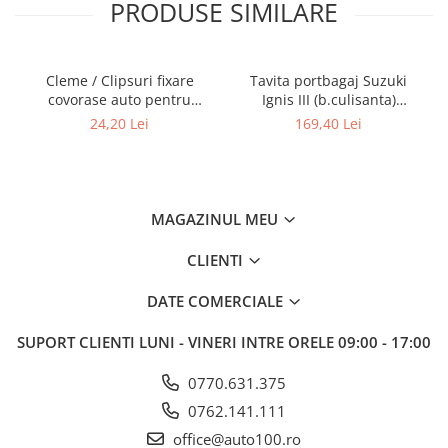
PRODUSE SIMILARE
Cleme / Clipsuri fixare
Tavita portbagaj Suzuki
covorase auto pentru
Ignis III (b.culisanta)
Renault / Nissan
Guardliner
24,20 Lei
169,40 Lei
MAGAZINUL MEU
CLIENTI
DATE COMERCIALE
SUPORT CLIENTI
LUNI - VINERI INTRE ORELE 09:00 - 17:00
0770.631.375
0762.141.111
office@auto100.ro