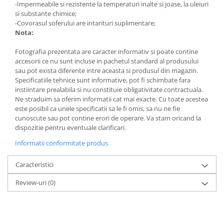
-Impermeabile si rezistente la temperaturi inalte si joase, la uleiuri
Lumini ambientale
si substante chimice;
-Covorasul soferului are intarituri suplimentare;
Nota:
Fotografia prezentata are caracter informativ si poate contine
accesorii ce nu sunt incluse in pachetul standard al produsului
sau pot exista diferente intre aceasta si produsul din magazin.
Specificatiile tehnice sunt informative, pot fi schimbate fara
instiintare prealabila si nu constituie obligativitate contractuala.
Ne straduim sa oferim informatii cat mai exacte. Cu toate acestea
este posibil ca unele specificatii sa le fi omis, sa nu ne fie
cunoscute sau pot contine erori de operare. Va stam oricand la
dispozitie pentru eventuale clarificari.
Informatii conformitate produs
Caracteristici
Review-uri
(0)