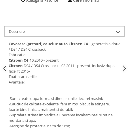
Adauga la Favorite
Cere informatii
Electrice, Electronice Auto
Accesorii alarme auto
Alarme auto Alarme masina
Detectoare Radar
Descriere
Senzori parcare auto
Covorase (presuri) cauciuc auto Citroen C4
- generatia a doua
Echipamente atelier
/ DS4 / DS4 Crossback
Fabricatie:
Consumabile Service
Citroen C4
10.2010 - prezent
Instrumente Atelier
Citroen
DS4 / DS4 Crossback - 03.2011 - prezent, inclusiv dupa
facelift 2015-
Set clipsuri auto de plastic
Toate caroseriile
Avantaje:
Piese si accesorii
Amortizoare hayon
-Sunt create dupa forma si dimensiunile fiecarei masini;
Accesorii auto
-Cauciuc de calitate excelenta, fara miros, placut la atingere,
Incalzire scaune
foarte bine finisat, rezistent si durabil;
-Suprafata striata impiedica alunecarea incaltamintei si retine
Stergatoare auto
murdaria si apa;
Paravanturi auto
-Margine de protectie inalta de 1cm;