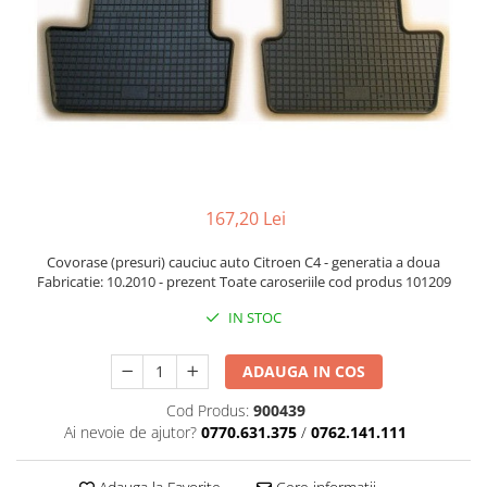
Cupla radio aftermarket
Cupla radio OEM
Inele boxe auto
Rame radio 1DIN
Rame radio 2DIN
Car Audio
Amplificatoare
167,20 Lei
CD Playere Auto
Covorase (presuri) cauciuc auto Citroen C4 - generatia a doua
Conectori Difuzoare
Fabricatie: 10.2010 - prezent Toate caroseriile cod produs 101209
Difuzoare, boxe auto coaxiale
IN STOC
Difuzoare-Sisteme / Componente
ADAUGA IN COS
Insonorizant Auto
Cod Produs:
900439
Vibro absorbant
Ai nevoie de ajutor?
0770.631.375
/
0762.141.111
Sigurante
Subwoofer