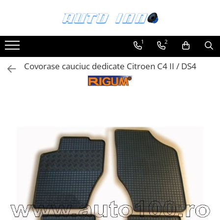
Toate Produsele
1
2
Montaj Sisteme Audio Auto
Covorase cauciuc dedicate Citroen C4 II / DS4
Accesorii interior
Covorase auto mocheta
Covorase cauciuc auto dedicate
Huse scaun auto dedicate
Odorizant Auto
Plase portbagaj
Tavite portbagaj auto
Pachete Audio
Accesorii Sisteme Audio
Conectica
Cupla carkit