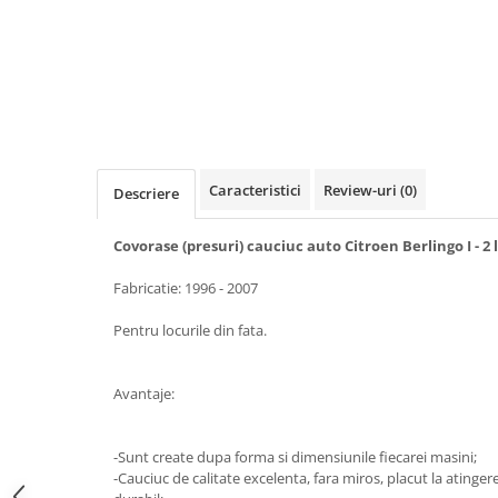
Cupla radio aftermarket
Cupla radio OEM
Inele boxe auto
Rame radio 1DIN
Rame radio 2DIN
Car Audio
Caracteristici
Review-uri
(0)
Descriere
Amplificatoare
Covorase (presuri) cauciuc auto Citroen Berlingo I - 2 
CD Playere Auto
Conectori Difuzoare
Fabricatie: 1996 - 2007
Difuzoare, boxe auto coaxiale
Pentru locurile din fata.
Difuzoare-Sisteme / Componente
Insonorizant Auto
Avantaje:
Vibro absorbant
Sigurante
-Sunt create dupa forma si dimensiunile fiecarei masini;
-Cauciuc de calitate excelenta, fara miros, placut la atingere,
Subwoofer