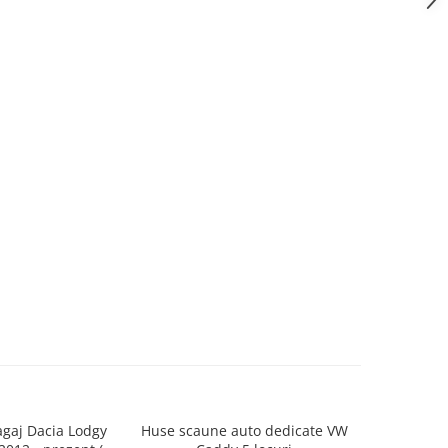
agaj Dacia Lodgy
Huse scaune auto dedicate VW
Covoras 