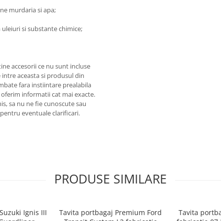
ine murdaria si apa;
 uleiuri si substante chimice;
ine accesorii ce nu sunt incluse
 intre aceasta si produsul din
mbate fara instiintare prealabila
 oferim informatii cat mai exacte.
omis, sa nu ne fie cunoscute sau
pentru eventuale clarificari.
PRODUSE SIMILARE
uzuki Ignis III
Tavita portbagaj Premium Ford
Tavita portb