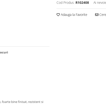
Cod Produs:
R102408
Ai nevoi
Adauga la Favorite
Cere 
locuri
 foarte bine finisat, rezistent si