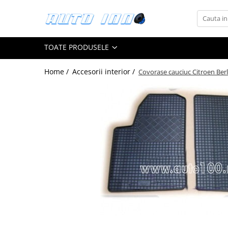
Toate Produsele
TOATE PRODUSELE
Montaj Sisteme Audio Auto
Accesorii interior
Home /
Accesorii interior /
Covorase cauciuc Citroen Berli
Covorase auto mocheta
Covorase cauciuc auto dedicate
Huse scaun auto dedicate
Odorizant Auto
Plase portbagaj
Tavite portbagaj auto
Pachete Audio
Accesorii Sisteme Audio
Conectica
Cupla carkit