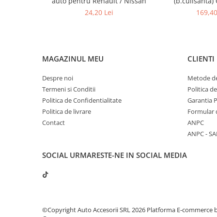
auto pentru Renault / Nissan
(b.culisanta)
Lumini ambientale
24,20 Lei
169,40
MAGAZINUL MEU
CLIENTI
Despre noi
Metode de
Termeni si Conditii
Politica d
Politica de Confidentialitate
Garantia 
Politica de livrare
Formular 
Contact
ANPC
ANPC - SA
SOCIAL
URMARESTE-NE IN SOCIAL MEDIA
©Copyright Auto Accesorii SRL 2026
Platforma E-commerce 