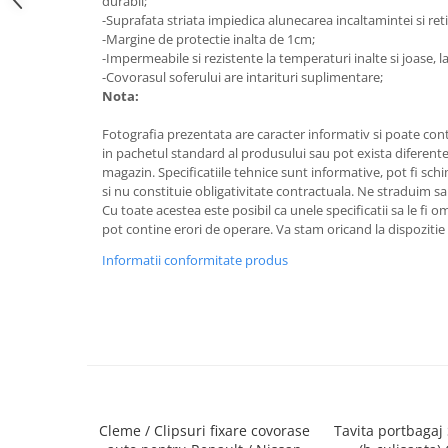
durabil;
Electrice, Electronice Auto
-Suprafata striata impiedica alunecarea incaltamintei si ret
-Margine de protectie inalta de 1cm;
Accesorii alarme auto
-Impermeabile si rezistente la temperaturi inalte si joase, la
Alarme auto Alarme masina
-Covorasul soferului are intarituri suplimentare;
Nota:
Detectoare Radar
Fotografia prezentata are caracter informativ si poate cont
Senzori parcare auto
in pachetul standard al produsului sau pot exista diferente
Echipamente atelier
magazin. Specificatiile tehnice sunt informative, pot fi schi
si nu constituie obligativitate contractuala. Ne straduim sa
Consumabile Service
Cu toate acestea este posibil ca unele specificatii sa le fi 
Instrumente Atelier
pot contine erori de operare. Va stam oricand la dispozitie 
Set clipsuri auto de plastic
Informatii conformitate produs
Piese si accesorii
Amortizoare hayon
Accesorii auto
Incalzire scaune
Stergatoare auto
Cleme / Clipsuri fixare covorase
Tavita portbagaj S
Paravanturi auto