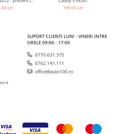
.2012 - prezent (7
Caddy 5 locuri
BMW X3 G0
ocuri)
Rig
,60 Lei
799,00 Lei
SUPORT CLIENTI
LUNI - VINERI INTRE
ORELE 09:00 - 17:00
0770.631.375
0762.141.111
office@auto100.ro
tor 6