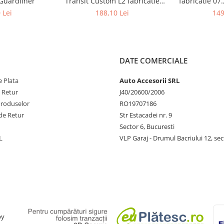
 Guardliner
Transit Custom L2 fabricatie
fabricatie 07
01.2013 - prezent (ampatament
l
 Lei
188,10 Lei
149
lung)
DATE COMERCIALE
 Plata
Auto Accesorii SRL
e Retur
J40/20600/2006
Produselor
RO19707186
de Retur
Str Estacadei nr. 9
Sector 6, Bucuresti
L
VLP Garaj - Drumul Bacriului 12, sec
by