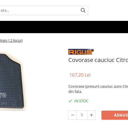
ngo I 2 locuri
Covorase cauciuc Citro
167,20 Lei
Covorase (presuri) cauciuc auto Citro
din fata.
IN STOC
ADAUG