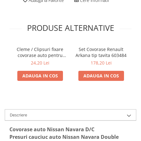
Adauga la Favorite
Cere informatii
Electrice, Electronice Auto
Accesorii alarme auto
Alarme auto Alarme masina
PRODUSE ALTERNATIVE
Detectoare Radar
Senzori parcare auto
Cleme / Clipsuri fixare
Set Covorase Renault
Echipamente atelier
covorase auto pentru
Arkana tip tavita 603484
ta
Renault / Nissan
I
Consumabile Service
24,20 Lei
178,20 Lei
Instrumente Atelier
ADAUGA IN COS
ADAUGA IN COS
Set clipsuri auto de plastic
Piese si accesorii
Amortizoare hayon
Accesorii auto
Descriere
Incalzire scaune
Stergatoare auto
Covorase auto Nissan Navara D/C
Paravanturi auto
Presuri cauciuc auto Nissan Navara Double