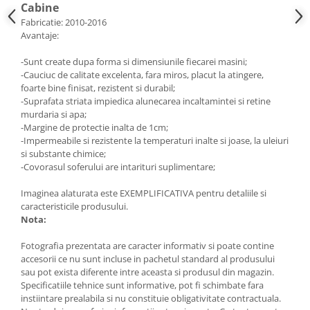
Cabine
Lumini ambientale
Fabricatie: 2010-2016
Avantaje:
-Sunt create dupa forma si dimensiunile fiecarei masini;
-Cauciuc de calitate excelenta, fara miros, placut la atingere,
foarte bine finisat, rezistent si durabil;
-Suprafata striata impiedica alunecarea incaltamintei si retine
murdaria si apa;
-Margine de protectie inalta de 1cm;
-Impermeabile si rezistente la temperaturi inalte si joase, la uleiuri
si substante chimice;
-Covorasul soferului are intarituri suplimentare;
Imaginea alaturata este EXEMPLIFICATIVA pentru detaliile si
caracteristicile produsului.
Nota:
Fotografia prezentata are caracter informativ si poate contine
accesorii ce nu sunt incluse in pachetul standard al produsului
sau pot exista diferente intre aceasta si produsul din magazin.
Specificatiile tehnice sunt informative, pot fi schimbate fara
instiintare prealabila si nu constituie obligativitate contractuala.