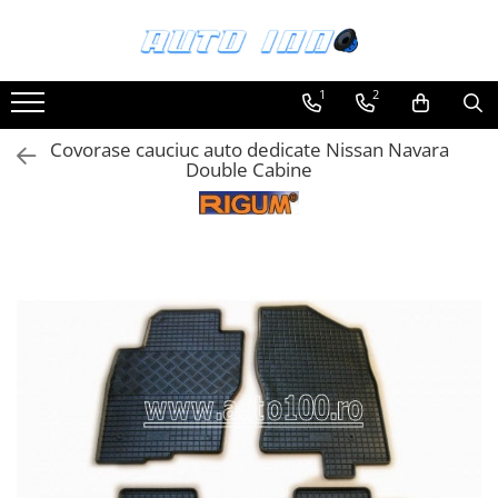
Toate Produsele
1
2
Montaj Sisteme Audio Auto
Covorase cauciuc auto dedicate Nissan Navara
Accesorii interior
Double Cabine
Covorase auto mocheta
Covorase cauciuc auto dedicate
Huse scaun auto dedicate
Odorizant Auto
Plase portbagaj
Tavite portbagaj auto
Pachete Audio
Accesorii Sisteme Audio
Conectica
Cupla carkit