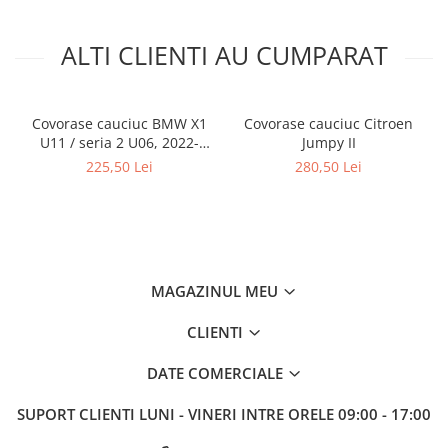
ALTI CLIENTI AU CUMPARAT
Covorase cauciuc BMW X1
Covorase cauciuc Citroen
U11 / seria 2 U06, 2022-
Jumpy II
prezent, fixare cu scai la
225,50 Lei
280,50 Lei
sofer, Gumarny Zubri Cehia
MAGAZINUL MEU
CLIENTI
DATE COMERCIALE
SUPORT CLIENTI
LUNI - VINERI INTRE ORELE 09:00 - 17:00