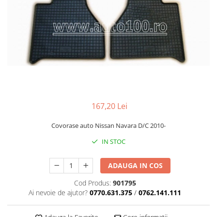
Cupla radio aftermarket
Cupla radio OEM
Inele boxe auto
Rame radio 1DIN
Rame radio 2DIN
Car Audio
Amplificatoare
167,20 Lei
CD Playere Auto
Conectori Difuzoare
Covorase auto Nissan Navara D/C 2010-
Difuzoare, boxe auto coaxiale
IN STOC
Difuzoare-Sisteme / Componente
ADAUGA IN COS
Insonorizant Auto
Cod Produs:
901795
Vibro absorbant
Ai nevoie de ajutor?
0770.631.375
/
0762.141.111
Sigurante
Subwoofer