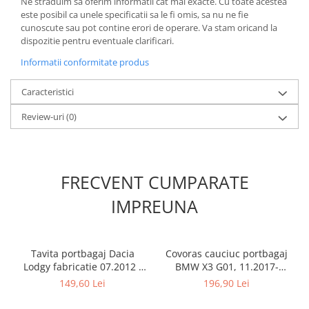
Ne straduim sa oferim informatii cat mai exacte. Cu toate acestea
este posibil ca unele specificatii sa le fi omis, sa nu ne fie
cunoscute sau pot contine erori de operare. Va stam oricand la
dispozitie pentru eventuale clarificari.
Informatii conformitate produs
Caracteristici
Review-uri
(0)
FRECVENT CUMPARATE
IMPREUNA
Tavita portbagaj Dacia
Covoras cauciuc portbagaj
Lodgy fabricatie 07.2012 -
BMW X3 G01, 11.2017-
prezent (7 locuri)
prezent, Rigum RKK Cehia
149,60 Lei
196,90 Lei