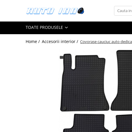
Toate Produsele
TOATE PRODUSELE
Montaj Sisteme Audio Auto
Accesorii interior
Home /
Accesorii interior /
Covorase cauciuc auto dedic
Covorase auto mocheta
Covorase cauciuc auto dedicate
Huse scaun auto dedicate
Odorizant Auto
Plase portbagaj
Tavite portbagaj auto
Pachete Audio
Accesorii Sisteme Audio
Conectica
Cupla carkit