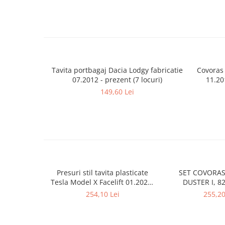
Lumini ambientale
Tavita portbagaj Dacia Lodgy fabricatie
Covoras
07.2012 - prezent (7 locuri)
11.20
149,60 Lei
Presuri stil tavita plasticate
SET COVORAS
Tesla Model X Facelift 01.2021-
DUSTER I, 8
prezent, randurile 2-3 la masini
254,10 Lei
255,20
cu 5/7 locuri, Aristar