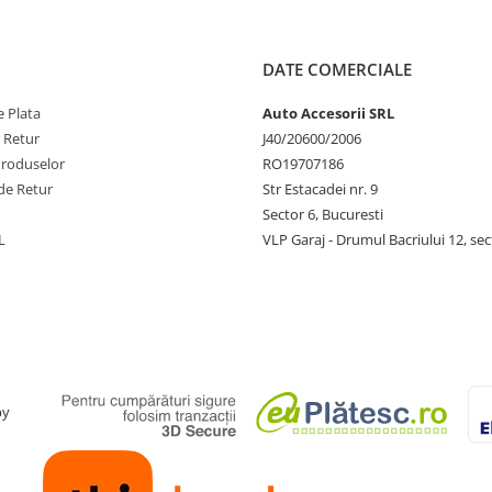
DATE COMERCIALE
 Plata
Auto Accesorii SRL
e Retur
J40/20600/2006
Produselor
RO19707186
de Retur
Str Estacadei nr. 9
Sector 6, Bucuresti
L
VLP Garaj - Drumul Bacriului 12, sec
by