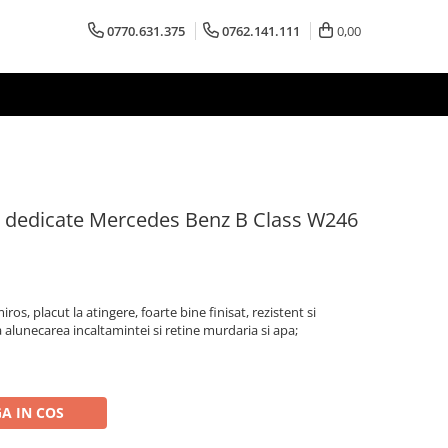
0770.631.375
0762.141.111
0,00
 dedicate Mercedes Benz B Class W246
ros, placut la atingere, foarte bine finisat, rezistent si
a alunecarea incaltamintei si retine murdaria si apa;
A IN COS