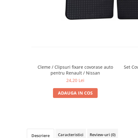
Cupla radio aftermarket
Cupla radio OEM
Inele boxe auto
Rame radio 1DIN
Rame radio 2DIN
Car Audio
Amplificatoare
Cleme / Clipsuri fixare covorase auto
Set Co
CD Playere Auto
pentru Renault / Nissan
Conectori Difuzoare
24,20 Lei
Difuzoare, boxe auto coaxiale
ADAUGA IN COS
Difuzoare-Sisteme / Componente
Insonorizant Auto
Vibro absorbant
Sigurante
Subwoofer
Caracteristici
Review-uri
(0)
Descriere