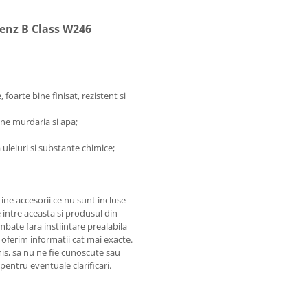
Benz B Class W246
 foarte bine finisat, rezistent si
ine murdaria si apa;
 uleiuri si substante chimice;
ine accesorii ce nu sunt incluse
 intre aceasta si produsul din
mbate fara instiintare prealabila
 oferim informatii cat mai exacte.
omis, sa nu ne fie cunoscute sau
pentru eventuale clarificari.