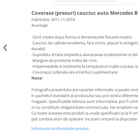
Electrice, Electronice Auto
Covorase (presuri) cauciuc auto Mercedes 
Accesorii alarme auto
Fabricatie: 2011.11-2019
Alarme auto Alarme masina
Avantaje:
Detectoare Radar
-Sunt create dupa forma si dimensiunile fiecarei masini;
Senzori parcare auto
-Cauciuc de calitate excelenta, fara miros, placut la atingere,
durabil;
Echipamente atelier
-Suprafata striata impiedica alunecarea incaltamintei si ret
Consumabile Service
-Margine de protectie inalta de 1cm;
-Impermeabile si rezistente la temperaturi inalte si joase, la
Instrumente Atelier
-Covorasul soferului are intarituri suplimentare;
Nota:
Set clipsuri auto de plastic
Piese si accesorii
Fotografia prezentata are caracter informativ si poate cont
in pachetul standard al produsului sau pot exista diferente
Amortizoare hayon
magazin. Specificatiile tehnice sunt informative, pot fi schi
Accesorii auto
si nu constituie obligativitate contractuala. Ne straduim sa
Cu toate acestea este posibil ca unele specificatii sa le fi 
Incalzire scaune
pot contine erori de operare. Va stam oricand la dispozitie 
Stergatoare auto
Informatii conformitate produs
Paravanturi auto