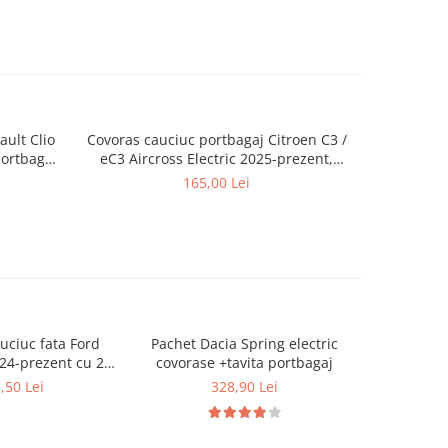
ult Clio
Covoras cauciuc portbagaj Citroen C3 /
Tavă port
portbagaj
eC3 Aircross Electric 2025-prezent,
preze
Rigum Cehia
165,00 Lei
uciuc fata Ford
Pachet Dacia Spring electric
Pachet Da
-2%
24-prezent cu 2
covorase +tavita portbagaj
cauciuc
(set 3 covorase),
,50 Lei
328,90 Lei
312,4
m Cehia