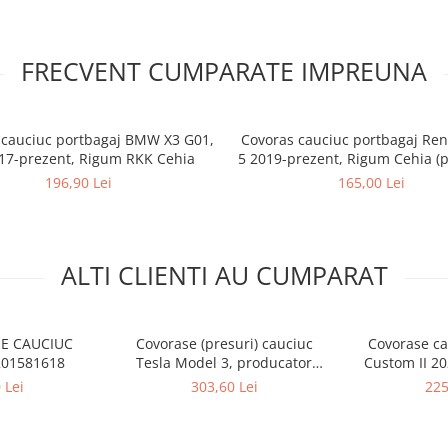
FRECVENT CUMPARATE IMPREUNA
 cauciuc portbagaj BMW X3 G01,
Covoras cauciuc portbagaj Rena
17-prezent, Rigum RKK Cehia
5 2019-prezent, Rigum Cehia (
mai jos)
196,90 Lei
165,00 Lei
ALTI CLIENTI AU CUMPARAT
E CAUCIUC
Covorase (presuri) cauciuc
Covorase ca
201581618
Tesla Model 3, producator
Custom II 20
Petex Germania
sau 3 locuri 
 Lei
303,60 Lei
225
Rigu