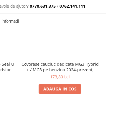
evoie de ajutor?
0770.631.375
/
0762.141.111
informatii
D Seal U
Covorașe cauciuc dedicate MG3 Hybrid
Covorase ca
ristar
+ / MG3 pe benzina 2024-prezent,
Volvo V40 II 
Rigum Cehia
173,80 Lei
ADAUGA IN COS
A