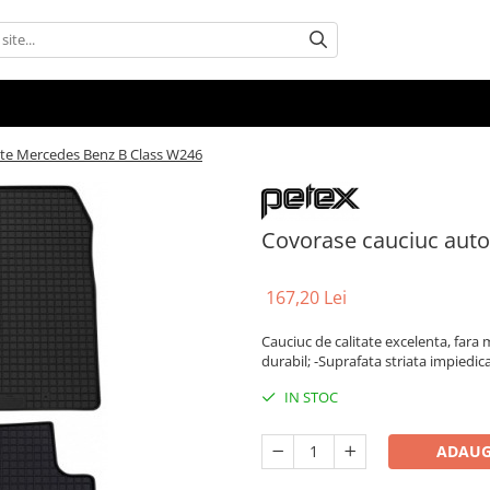
ate Mercedes Benz B Class W246
Covorase cauciuc auto
167,20 Lei
Cauciuc de calitate excelenta, fara mi
durabil; -Suprafata striata impiedic
IN STOC
ADAUG