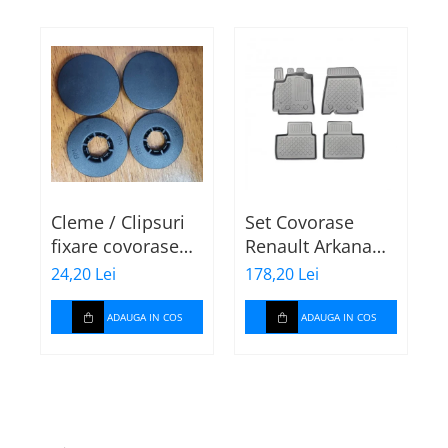
Cleme / Clipsuri
Set Covorase
fixare covorase
Renault Arkana
t
auto pentru
tip tavita 603484
24,20 Lei
178,20 Lei
1
Renault / Nissan
P
ADAUGA IN COS
ADAUGA IN COS