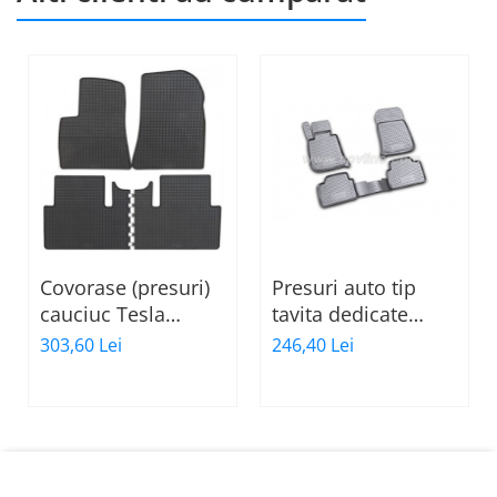
Covorase (presuri)
Presuri auto tip
cauciuc Tesla
tavita dedicate
Model 3,
BMW seria3
303,60 Lei
246,40 Lei
producator Petex
E90/E91/E92 2005-
Germania
2012