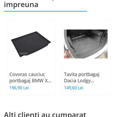
impreuna
Covoras cauciuc
Tavita portbagaj
portbagaj BMW X3
Dacia Lodgy
G01, 11.2017-
fabricatie 07.2012 -
196,90 Lei
149,60 Lei
prezent, Rigum RKK
prezent (7 locuri)
Cehia
Alti clienti au cumparat