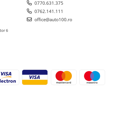
0770.631.375
0762.141.111
office@auto100.ro
tor 6