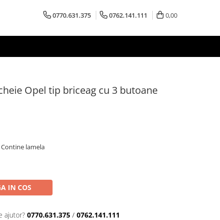
0770.631.375
0762.141.111
0,00
heie Opel tip briceag cu 3 butoane
 Contine lamela
A IN COS
e ajutor?
0770.631.375
/
0762.141.111