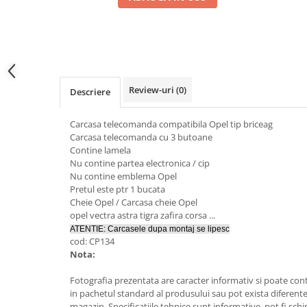
Electrice, Electronice Auto
Accesorii alarme auto
Alarme auto Alarme masina
Detectoare Radar
Review-uri
(0)
Descriere
Senzori parcare auto
Echipamente atelier
Carcasa telecomanda compatibila Opel tip briceag
Consumabile Service
Carcasa telecomanda cu 3 butoane
Contine lamela
Instrumente Atelier
Nu contine partea electronica / cip
Set clipsuri auto de plastic
Nu contine emblema Opel
Pretul este ptr 1 bucata
Piese si accesorii
Cheie Opel / Carcasa cheie Opel
Amortizoare hayon
opel vectra astra tigra zafira corsa ...
ATENTIE: Carcasele dupa montaj se lipesc
Accesorii auto
cod: CP134
Incalzire scaune
Nota:
Stergatoare auto
Fotografia prezentata are caracter informativ si poate cont
in pachetul standard al produsului sau pot exista diferente
Paravanturi auto
magazin. Specificatiile tehnice sunt informative, pot fi schi