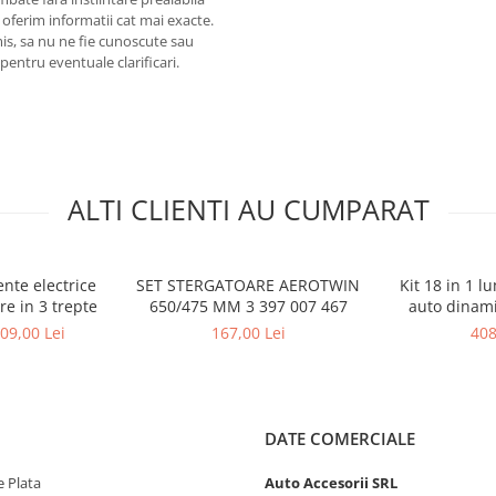
 oferim informatii cat mai exacte.
omis, sa nu ne fie cunoscute sau
pentru eventuale clarificari.
ALTI CLIENTI AU CUMPARAT
nte electrice
SET STERGATOARE AEROTWIN
Kit 18 in 1 l
e in 3 trepte
650/475 MM 3 397 007 467
auto dinam
wi
09,00 Lei
167,00 Lei
408
DATE COMERCIALE
 Plata
Auto Accesorii SRL