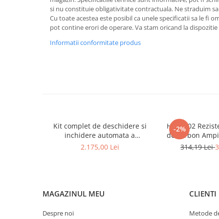
Lumini ambientale
si nu constituie obligativitate contractuala. Ne straduim sa
Cu toate acestea este posibil ca unele specificatii sa le fi 
pot contine erori de operare. Va stam oricand la dispozitie 
Informatii conformitate produs
Kit complet de deschidere si
HEAT302 Reziste
-2%
inchidere automata a
de carbon Ampir
portbagajului Dacia Bigster sau
2.175,00 Lei
314,19 Lei
3
Duster 3
MAGAZINUL MEU
CLIENTI
Despre noi
Metode de