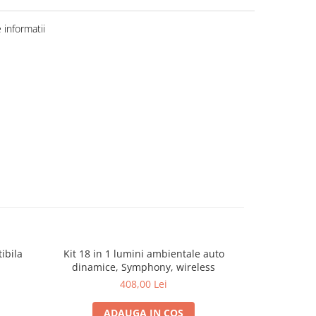
informatii
ibila
Kit 18 in 1 lumini ambientale auto
SET STERG
dinamice, Symphony, wireless
X.TRM 600
408,00 Lei
ADAUGA IN COS
A