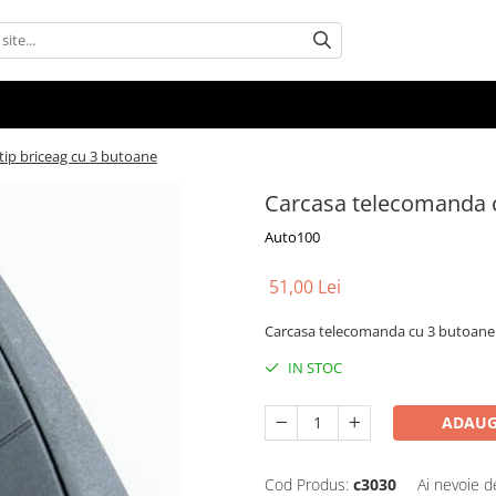
tip briceag cu 3 butoane
Carcasa telecomanda c
Auto100
51,00 Lei
Carcasa telecomanda cu 3 butoane
IN STOC
ADAUG
Cod Produs:
c3030
Ai nevoie d