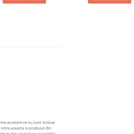
ine accesorii ce nu sunt incluse
 intre aceasta si produsul din
mbate fara instiintare prealabila