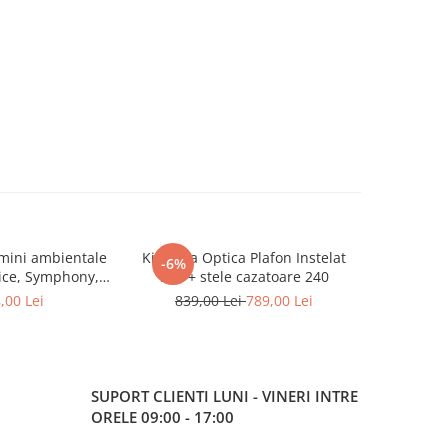
umini ambientale
Kit Fibra Optica Plafon Instelat
Huse antid
-6%
ice, Symphony,
500 + stele cazatoare 240
Classic roș
reless
textile pe
,00 Lei
839,00 Lei
789,00 Lei
montaj 
SUPORT CLIENTI
LUNI - VINERI INTRE
ORELE 09:00 - 17:00