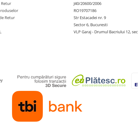
e Retur
J40/20600/2006
Produselor
RO19707186
de Retur
Str Estacadei nr. 9
Sector 6, Bucuresti
L
VLP Garaj - Drumul Bacriului 12, sec
by