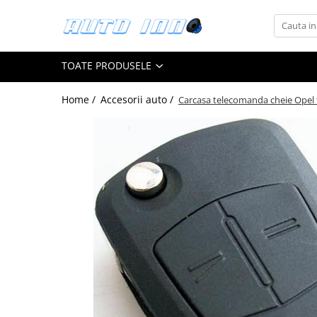
Toate Produsele
TOATE PRODUSELE
Montaj Sisteme Audio Auto
Accesorii interior
Home /
Accesorii auto /
Carcasa telecomanda cheie Opel 
Covorase auto mocheta
Covorase cauciuc auto dedicate
Huse scaun auto dedicate
Odorizant Auto
Plase portbagaj
Tavite portbagaj auto
Pachete Audio
Accesorii Sisteme Audio
Conectica
Cupla carkit