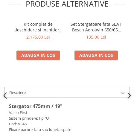
PRODUSE ALTERNATIVE
Kit complet de
Set Stergatoare fata SEAT
Co
deschidere si inchidere
Bosch Aerotwin 650/650
w
automata a portbagajului
mm, A099S / 3 397 007
co
2.175,00 Lei
135,00 Lei
Dacia Bigster sau Duster
099
3
ADAUGA IN COS
ADAUGA IN COS
Descriere
Stergator 475mm / 19"
Valeo First
Sistem prindere: tip "U"
Cod: VF48
Fixare parbriz fata sau luneta spate