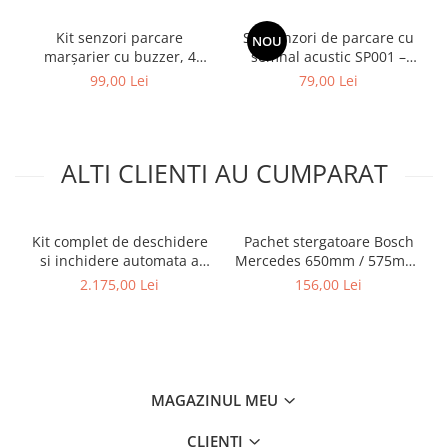
Kit senzori parcare
Set senzori de parcare cu
NOU
marșarier cu buzzer, 4
semnal acustic SP001 –
senzori, negru, AMIO-01567
Carguard
99,00 Lei
79,00 Lei
ALTI CLIENTI AU CUMPARAT
Kit complet de deschidere
Pachet stergatoare Bosch
si inchidere automata a
Mercedes 650mm / 575mm,
portbagajului Dacia Bigster
3 397 118 967
2.175,00 Lei
156,00 Lei
sau Duster 3
MAGAZINUL MEU
CLIENTI