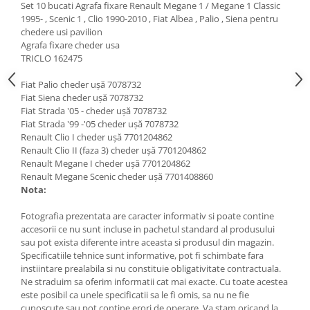
Set 10 bucati Agrafa fixare Renault Megane 1 / Megane 1 Classic
1995- , Scenic 1 , Clio 1990-2010 , Fiat Albea , Palio , Siena pentru
chedere usi pavilion
Agrafa fixare cheder usa
TRICLO 162475
Fiat Palio cheder ușă 7078732
Fiat Siena cheder ușă 7078732
Fiat Strada '05 - cheder ușă 7078732
Fiat Strada '99 -'05 cheder ușă 7078732
Renault Clio I cheder ușă 7701204862
Renault Clio II (faza 3) cheder ușă 7701204862
Renault Megane I cheder ușă 7701204862
Renault Megane Scenic cheder ușă 7701408860
Nota:
Fotografia prezentata are caracter informativ si poate contine
accesorii ce nu sunt incluse in pachetul standard al produsului
sau pot exista diferente intre aceasta si produsul din magazin.
Specificatiile tehnice sunt informative, pot fi schimbate fara
instiintare prealabila si nu constituie obligativitate contractuala.
Ne straduim sa oferim informatii cat mai exacte. Cu toate acestea
este posibil ca unele specificatii sa le fi omis, sa nu ne fie
cunoscute sau pot contine erori de operare. Va stam oricand la