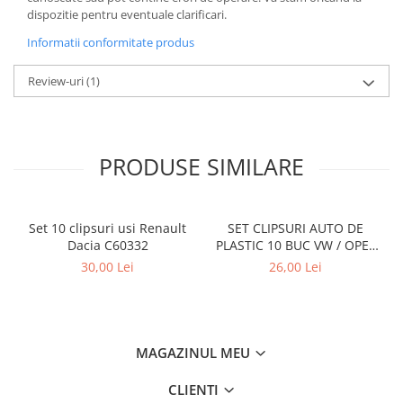
dispozitie pentru eventuale clarificari.
Informatii conformitate produs
Review-uri
(1)
PRODUSE SIMILARE
Set 10 clipsuri usi Renault
SET CLIPSURI AUTO DE
Dacia C60332
PLASTIC 10 BUC VW / OPEL
N0385501 Audi, VW, Seat
30,00 Lei
26,00 Lei
MAGAZINUL MEU
CLIENTI