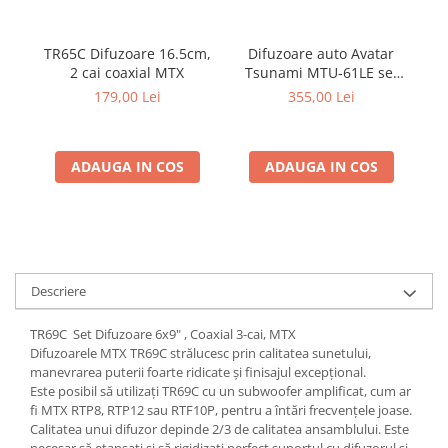
TR65C Difuzoare 16.5cm,
Difuzoare auto Avatar
I
2 cai coaxial MTX
Tsunami MTU-61LE set
componente, 165mm,
179,00 Lei
355,00 Lei
150W RMS, 4Ω, set 2
difuzoare
ADAUGA IN COS
ADAUGA IN COS
Descriere
TR69C Set Difuzoare 6x9" , Coaxial 3-cai, MTX
Difuzoarele MTX TR69C strălucesc prin calitatea sunetului,
manevrarea puterii foarte ridicate și finisajul excepțional.
Este posibil să utilizați TR69C cu un subwoofer amplificat, cum ar
fi MTX RTP8, RTP12 sau RTF10P, pentru a întări frecvențele joase.
Calitatea unui difuzor depinde 2/3 de calitatea ansamblului. Este
necesar să etanșați și să rigidizați perfect suportul cu difuzorul și