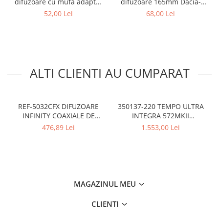
difuzoare cu mufa adaptor
difuzoare 165mm Dacia-
difuzor VW Passat B5/B5.5
Renault
52,00 Lei
68,00 Lei
ALTI CLIENTI AU CUMPARAT
REF-5032CFX DIFUZOARE
350137-220 TEMPO ULTRA
INFINITY COAXIALE DE
INTEGRA 572MKII
13CM, 45W RMS
DIFUZOARE COAXIALE 5x7"
476,89 Lei
1.553,00 Lei
MOREL , 110W RMS
MAGAZINUL MEU
CLIENTI