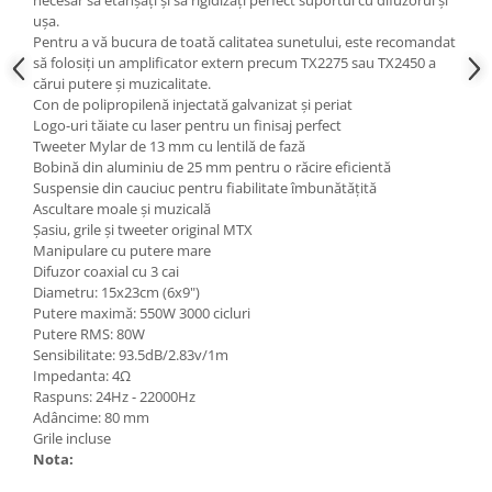
ușa.
Pentru a vă bucura de toată calitatea sunetului, este recomandat
să folosiți un amplificator extern precum TX2275 sau TX2450 a
cărui putere și muzicalitate.
Con de polipropilenă injectată galvanizat și periat
Logo-uri tăiate cu laser pentru un finisaj perfect
Tweeter Mylar de 13 mm cu lentilă de fază
Bobină din aluminiu de 25 mm pentru o răcire eficientă
Suspensie din cauciuc pentru fiabilitate îmbunătățită
Ascultare moale și muzicală
Șasiu, grile și tweeter original MTX
Manipulare cu putere mare
Difuzor coaxial cu 3 cai
Diametru: 15x23cm (6x9")
Putere maximă: 550W 3000 cicluri
Putere RMS: 80W
Sensibilitate: 93.5dB/2.83v/1m
Impedanta: 4Ω
Raspuns: 24Hz - 22000Hz
Adâncime: 80 mm
Grile incluse
Nota: